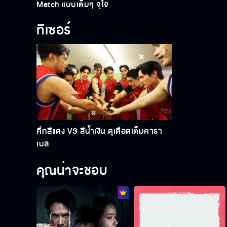
Match แบบเต็มๆ จุใจ
ทีเซอร์
ศึกสีแดง VS สีน้ำเงิน ดุเดือดเต็มคารา
เบล
คุณน่าจะชอบ