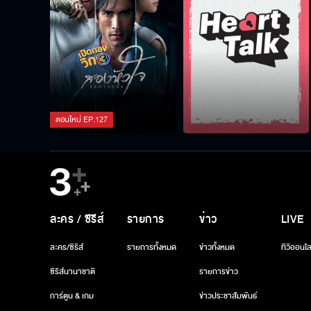
ตอนใหม่
EP.
127
ละคร / ซีรีส์
รายการ
ข่าว
LIVE
ละคร/ซีรีส์
รายการทั้งหมด
ข่าวทั้งหมด
ทีวีออนไล
ซีรีส์นานาชาติ
รายการข่าว
การ์ตูน & เกม
ข่าวประชาสัมพันธ์