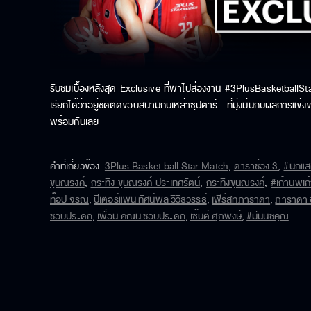
รับชมเบื้องหลังสุด Exclusive ที่พาไปส่องงาน #3PlusBasketballStarM
เรียกได้ว่าอยู่ชิดติดขอบสนามกับเหล่าซุปตาร์ ที่มุ่งมั่นกับผลการแข่
พร้อมกันเลย
คำที่เกี่ยวข้อง
:
3Plus Basket ball Star Match
,
ดาราช่อง 3
,
#นักแส
ขุนณรงค์
,
กระทิง ขุนณรงค์ ประเทศรัตน์
,
กระทิงขุนณรงค์
,
#เก้านพเก
ท๊อป จรณ
,
ปีเตอร์แพน ทัศน์พล วิวิธวรรธ์
,
เฟิร์สทภาราดา
,
ภาราดา ช
ชอบประดิถ
,
เพื่อน คณิน ชอบประดิถ
,
เซ้นต์ ศุภพงษ์
,
#มีนนิชคุณ