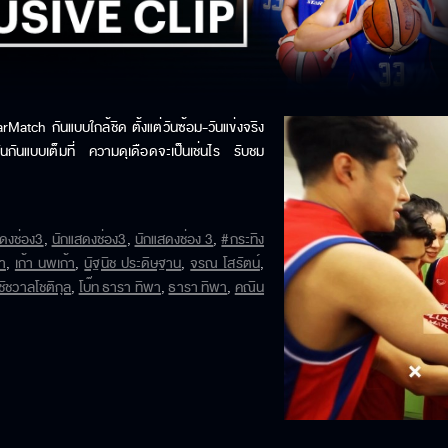
atch กันแบบใกล้ชิด ตั้งแต่วันซ้อม-วันแข่งจริง 
งขันกันแบบเต็มที่ ความดุเดือดจะเป็นเช่นไร รับชม
ดงช่อง3
,
นักแสดงช่อง3
,
นักแสดงช่อง 3
,
#กระทิง
้า
,
เก้า นพเก้า
,
นัฐนิช ประดิษฐาน
,
จรณ โสรัตน์
,
ัชวาลโชติกุล
,
โบ๊ท ธารา ทิพา
,
ธารา ทิพา
,
คณิน