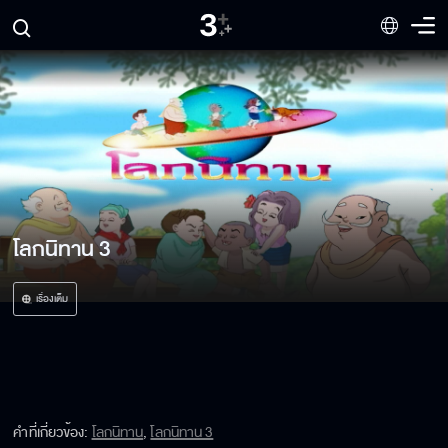
โลกนิทาน 3
เรื่องเต็ม
คำที่เกี่ยวข้อง
:
โลกนิทาน
,
โลกนิทาน 3