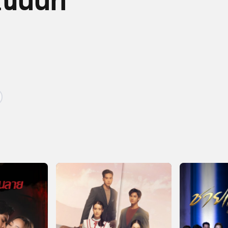
ีนันท์