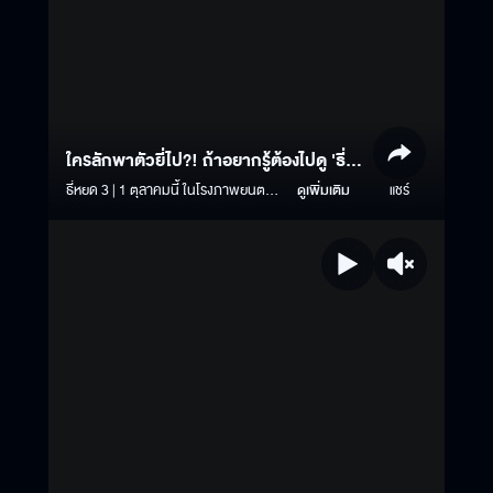
ใครลักพาตัวยี่ไป?! ถ้าอยากรู้ต้องไปดู 'ธี่
หยด 3'
ธี่หยด 3 | 1 ตุลาคมนี้ ในโรงภาพยนตร์
ดูเพิ่มเติม
แชร์
#ธี่หยด3 #ธี่หยด #ธี่หยด2 #ณเดชน์ #จู
เนียร์กาจบัณฑิต #เฟรนด์พีระกฤตย์​
#เดนิสเจลีลชา #นีน่าณัฐชา #แพรวเฌอ
มาวีร์ #แก๊ปจักริน #MStudio
#Ch3Thailand