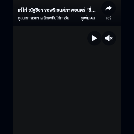
เก๋ไก๋ ณัฐธิชา ขอพรีเซนต์ภาพยนตร์ "ธี่
หยด 3" แบบใหม่ แบบสับ แบบจึ้ง!
ดูสนุกทุกเวลา เพลิดเพลินได้ทุกวัน
ดูเพิ่มเติม
แชร์