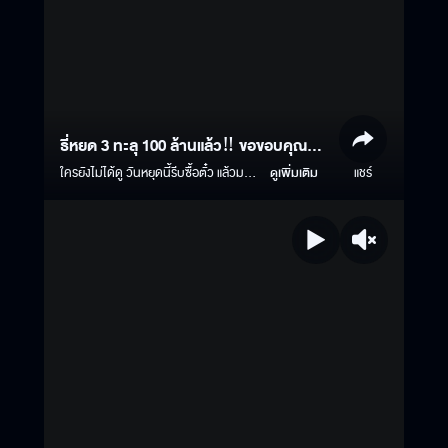
ธี่หยด 3 ทะลุ 100 ล้านแล้ว‼️ ขอขอบคุณทุก
แรงสนับสนุน ลุยกันต่อ??
ใครยังไม่ได้ดู วันหยุดนี้รีบซื้อตั๋ว แล้วมา
ดูเพิ่มเติม
แชร์
สัมผัสกับประสบการณ์หลอนกว่าที่เคย!
#ธี่หยด3 | ฉายแล้ววันนี้ ในโรง
ภาพยนตร์ ทั้งระบบปกติ และบนจอยักษ์
IMAX #ธี่หยด #ธี่หยด2 #ณเดชน์ #จู
เนียร์กาจบัณฑิต #เฟรนด์พีระกฤตย์​
#เดนิสเจลีลชา #นีน่าณัฐชา #แพรวเฌอ
มาวีร์ #แก๊ปจักริน #MStudio
#Ch3Thailand #MajorIMAX