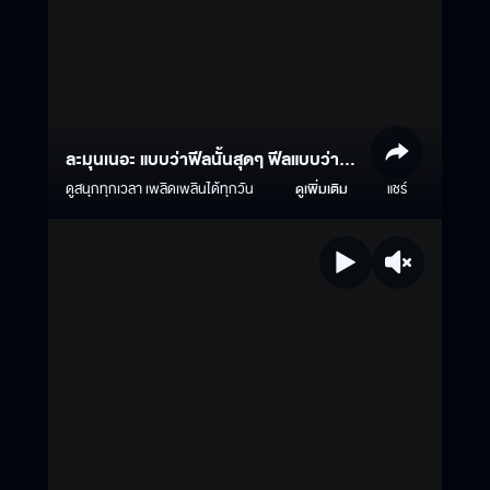
ละมุนเนอะ แบบว่าฟีลนั้นสุดๆ ฟีลแบบว่า...
??
ดูสนุกทุกเวลา เพลิดเพลินได้ทุกวัน
ดูเพิ่มเติม
แชร์