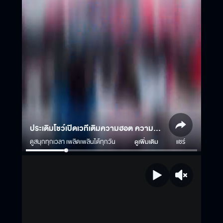
ประเดิมโชว์เปิดเวทีเติมความฮอต ความ
สดใสแบบว่าใจเต้นนนน จากหนุ่มๆ วง
ดูสนุกทุกเวลา เพลิดเพลินได้ทุกวัน
ดูเพิ่มเติม
แชร์