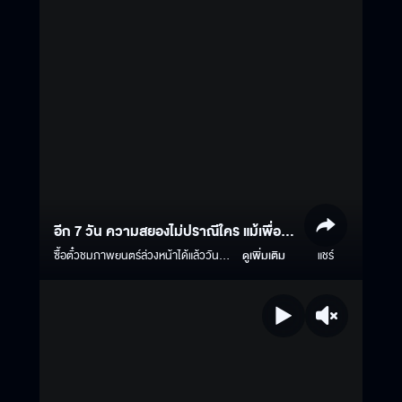
อีก 7 วัน ความสยองไม่ปราณีใคร แม้เพื่อน
ร่วมทางใหม่…มันก็ไม่เว้น!
ซื้อตั๋วชมภาพยนตร์ล่วงหน้าได้แล้ววันนี้
ดูเพิ่มเติม
แชร์
Click >
https://www.majorcineplex.com/promotion/advance-
tee-yod-universal-studios ธี่หยด 3 |
1 ตุลาคมนี้ ในโรงภาพยนตร์ ทั้งระบบ
ปกติ และ บนจอยักษ์ IMAX #ธี่หยด #ธี่
หยด2 #ธี่หยด3 #ณเดชน์ #จูเนียร์กา
จบัณฑิต #เฟรนด์พีระกฤตย์ #เดนิสเจลีล