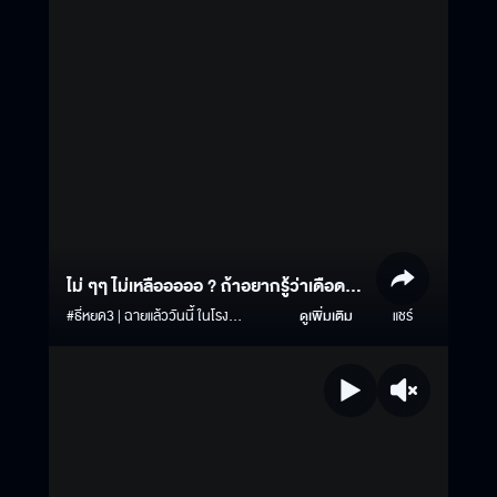
ไม่ ๆๆ ไม่เหลือออออ ? ถ้าอยากรู้ว่าเดือดแค่
ไหน แท็กทีมไปดูเลยย ?
#ธี่หยด3 | ฉายแล้ววันนี้ ในโรง
ดูเพิ่มเติม
แชร์
ภาพยนตร์ #ธี่หยด #ธี่หยด2 #ณเดชน์
#จูเนียร์กาจบัณฑิต #เฟรนด์พีระกฤตย์​
#เดนิสเจลีลชา #นีน่าณัฐชา #แพรวเฌอ
มาวีร์ #แก๊ปจักริน #MStudio
#Ch3Thailand #MajorCineplex