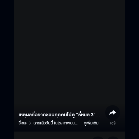
เหตุผลที่อยากชวนทุกคนไปดู "ธี่หยด 3"
แล้ววันหยุดนี้เจอกันที่โรงภาพยนตร์นะ
ธี่หยด 3 | ฉายแล้ววันนี้ ในโรงภาพยนตร์
ดูเพิ่มเติม
แชร์
#ธี่หยด3 #ธี่หยด #ธี่หยด2 #ณเดชน์ #จู
เนียร์กาจบัณฑิต #เฟรนด์พีระกฤตย์​