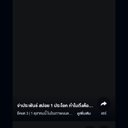
จ่าประพันธ์ สปอย 1 ประโยค ทำไมถึงต้อง
มาดู "ธี่หยด 3"
ธี่หยด 3 | 1 ตุลาคมนี้ ในโรงภาพยนตร์
ดูเพิ่มเติม
แชร์
#ธี่หยด3 #ธี่หยด #ธี่หยด2 #ณเดชน์ #จู
เนียร์กาจบัณฑิต #เฟรนด์พีระกฤตย์​