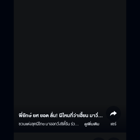
พี่ยักษ์ ยศ ยอด ลั่น! ผีไหนที่ว่าเฮี้ยน มาวิ่ง
ซิตี้รันให้หลอนลั่นทั่วพระนคร ที่งาน
ชวนแต่งลุคผีไทย มาออกวิ่งซิตี้รัน ร่วมค
ดูเพิ่มเติม
แชร์
รีเอทคอนเทนต์กับทีมนักแสดงจาก #ธี่
‘Instagram ธี่หยด 3 RUN’ คืนวันที่ 25
หยด3 และสะพรึงกับจุด Check Point