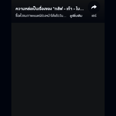
ความหล่อเป็นเรื่องของ "กลัฟ - เก้า - ไมกี้ -
สมิธ" แต่ความหลอนเป็นเรื่องของธี่หยด 3
ซื้อตั๋วชมภาพยนตร์ล่วงหน้าได้แล้ววันนี้
ดูเพิ่มเติม
แชร์
Click ‣‣
https://www.majorcineplex.com/promotion/advance-
tee-yod-universal-studios ธี่หยด 3 |
1 ตุลาคมนี้ ในโรงภาพยนตร์ ทั้งระบบ
ปกติ และ บนจอยักษ์ IMAX