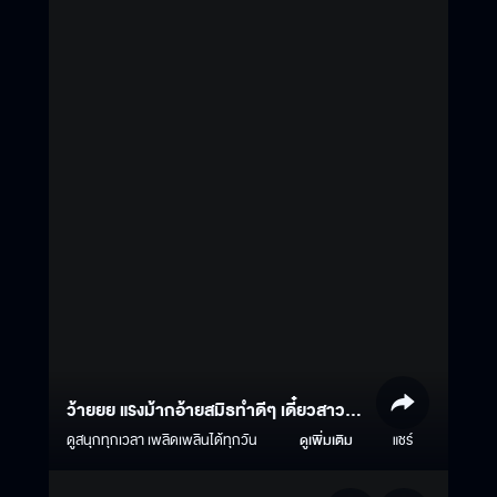
ว้ายยย แรงม้ากอ้ายสมิธทำดีๆ เดี๋ยวสาวๆ
หัวใจวายยย ?
ดูสนุกทุกเวลา เพลิดเพลินได้ทุกวัน
ดูเพิ่มเติม
แชร์