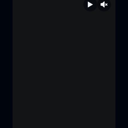
#เดนิสเจลีลชา #นีน่าณัฐชา #แพรวเฌอ
มาวีร์ #แก๊ปจักริน #MStudio
#Ch3Thailand