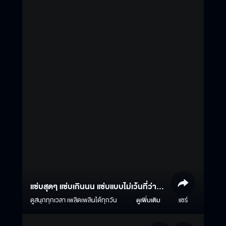
แซ่บสุดๆ แซ่บเกินนน แซ่บแบบไม่เว้นที่ว่าง
เลยจริงๆ???
ดูสนุกทุกเวลา เพลิดเพลินได้ทุกวัน
ดูเพิ่มเติม
แชร์