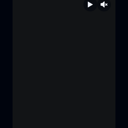
#เดนิสเจลีลชา #นีน่าณัฐชา #แพรวเฌอ
มาวีร์ #แก๊ปจักริน #MStudio