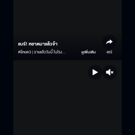
แบร่! หยาดมาแล้วจ้า
#ธี่หยด3 | ฉายแล้ววันนี้ ในโรง
ดูเพิ่มเติม
แชร์
ภาพยนตร์ #ธี่หยด #ธี่หยด2 #ณเดชน์
#จูเนียร์กาจบัณฑิต #เฟรนด์พีระกฤตย์​
#เดนิสเจลีลชา #นีน่าณัฐชา #แพรวเฌอ
มาวีร์ #แก๊ปจักริน #MStudio
#Ch3Thailand #MajorCineplex