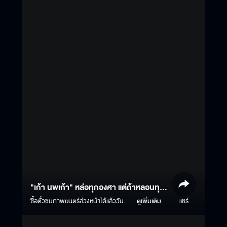
ชา #มิ้มรัตนวดี #นีน่าณัฐชา #แพรวเฌอ
มาวีร์ #แก๊ปจักริน #MStudio
#Ch3Thailand
"เก้า นพเก้า" หล่อทุกองศา แต่ถ้าหลอนทุก
เวลาต้อง "ธี่หยด 3"
ซื้อตั๋วชมภาพยนตร์ล่วงหน้าได้แล้ววันนี้
ดูเพิ่มเติม
แชร์
Click >
https://www.majorcineplex.com/promotion/advance-