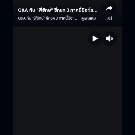
Q&A กับ "พี่ยักษ์" ธี่หยด 3 ภาคนี้มีอะไร
พิเศษรอคุณอยู่!
Q&A กับ "พี่ยักษ์" ธี่หยด 3 ภาคนี้มีอะไร
ดูเพิ่มเติม
แชร์
พิเศษรอคุณอยู่! ธี่หยด 3 | 1 ตุลาคมนี้
ในโรงภาพยนตร์ #ธี่หยด3 #ธี่หยด #ธี่
หยด2 #ณเดชน์ #จูเนียร์กาจบัณฑิต #เฟ
รนด์พีระกฤตย์​ #เดนิสเจลีลชา #นีน่าณัฐ
ชา #แพรวเฌอมาวีร์ #แก๊ปจักริน
#MStudio