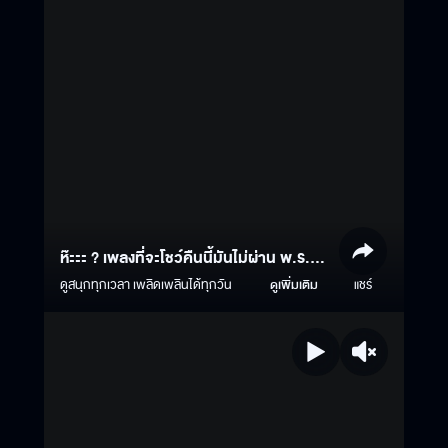
ห๊ะะะ ? เพลงที่จะโชว์คืนนี้มันไม่ผ่าน พ.ร.บ.
อ๋ออออ
ดูสนุกทุกเวลา เพลิดเพลินได้ทุกวัน
ดูเพิ่มเติม
แชร์