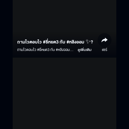
ถามไวตอบไว #ธี่หยด3 กับ #หลิงออม ✨?
ถามไวตอบไว #ธี่หยด3 กับ #หลิงออม
ดูเพิ่มเติม
แชร์
✨? ธี่หยด 3 | 1 ตุลาคมนี้ ในโรง
ภาพยนตร์ #ธี่หยด #ธี่หยด2 #ณเดชน์
#จูเนียร์กาจบัณฑิต #เฟรนด์พีระกฤตย์​
#เดนิสเจลีลชา #นีน่าณัฐชา #แพรวเฌอ
มาวีร์ #แก๊ปจักริน #MStudio
#Ch3Thailand