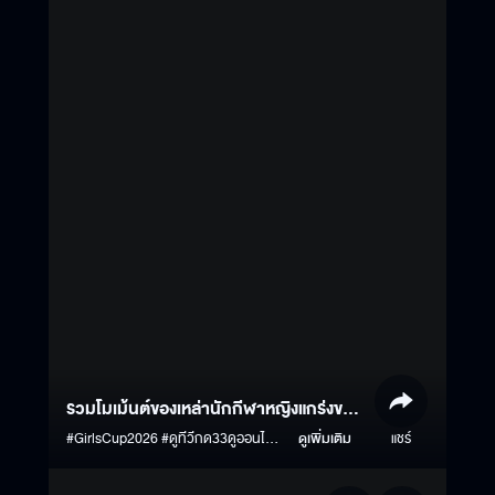
รวมโมเม้นต์ของเหล่านักกีฬาหญิงแกร่งของ
Girls Cup 2026 EP.1
#GirlsCup2026 #ดูทีวีกด33ดูออนไลน์
ดูเพิ่มเติม
แชร์
ที่3Plus #3Plus