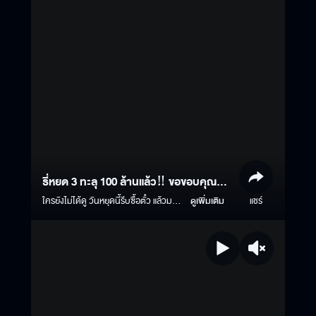
ธี่หยด 3 ทะลุ 100 ล้านแล้ว‼️ ขอขอบคุณทุก
แรงสนับสนุน ลุยกันต่อ??
ใครยังไม่ได้ดู วันหยุดนี้รีบซื้อตั๋ว แล้วมา
ดูเพิ่มเติม
แชร์
สัมผัสกับประสบการณ์หลอนกว่าที่เคย!
#ธี่หยด3 | ฉายแล้ววันนี้ ในโรง
ภาพยนตร์ ทั้งระบบปกติ และบนจอยักษ์
IMAX #ธี่หยด #ธี่หยด2 #ณเดชน์ #จู
เนียร์กาจบัณฑิต #เฟรนด์พีระกฤตย์​
#เดนิสเจลีลชา #นีน่าณัฐชา #แพรวเฌอ
มาวีร์ #แก๊ปจักริน #MStudio