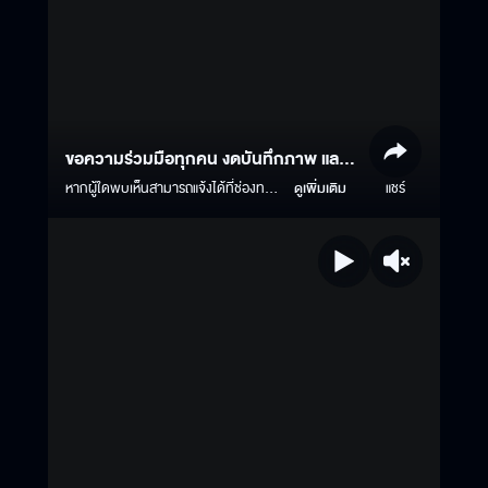
ขอความร่วมมือทุกคน งดบันทึกภาพ และ
เสียง ในโรงภาพยนตร์ ถือเป็นการละเมิด
หากผู้ใดพบเห็นสามารถแจ้งได้ที่ช่องทาง
ดูเพิ่มเติม
แชร์
Inbox fanpage : M Studio #ธี่หยด3 |
ลิขสิทธิ์ และ ผิดกฎหมาย
ฉายแล้ววันนี้ ในโรงภาพยนตร์ #ธี่หยด
#ธี่หยด2 #ณเดชน์ #จูเนียร์กาจบัณฑิต
#เฟรนด์พีระกฤตย์​ #เดนิสเจลีลชา #นีน่า
ณัฐชา #แพรวเฌอมาวีร์ #แก๊ปจักริน
#MStudio #Ch3Thailand