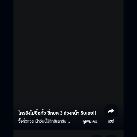
ใครยังไม่ซื้อตั๋ว ธี่หยด 3 ล่วงหน้า รีบเลย!!
ซื้อตั๋วล่วงหน้าวันนี้มีสิทธิ์แลกรับ
ดูเพิ่มเติม
แชร์
โปสเตอร์พร้อมลายเซ็นนักแสดง (E-
sign) จำนวน 1 แผ่น ตั้งแต่วันนี้ - 30