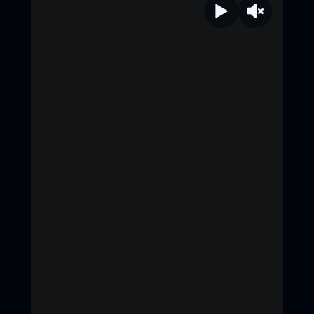
ตั้งแต่วันนี้ - 30 กันยายน 2568 *เงื่อนไข
เป็นไปตามที่บริษัทฯกำหนด ธี่หยด 3 | 1
ตุลาคมนี้ ในโรงภาพยนตร์ ทั้งระบบปกติ
และบนจอยักษ์ IMAX #ธี่หยด3 #ธี่หยด
#ธี่หยด2 #ณเดชน์ #จูเนียร์กาจบัณฑิต
#เฟรนด์พีระกฤตย์​ #เดนิสเจลีลชา #นีน่า
ณัฐชา #แพรวเฌอมาวีร์ #แก๊ปจักริน
#MStudio #Ch3Thailand
#MajorIMA