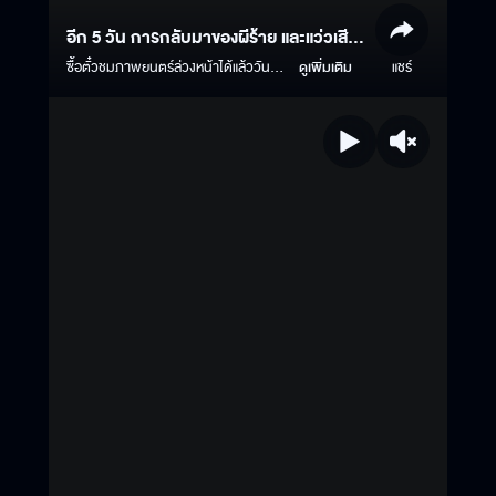
อีก 5 วัน การกลับมาของผีร้าย และแว่วเสียง
แห่งความตาย
ซื้อตั๋วชมภาพยนตร์ล่วงหน้าได้แล้ววันนี้
ดูเพิ่มเติม
แชร์
Click >
https://www.majorcineplex.com/promotion/advance-
tee-yod-universal-studios ธี่หยด 3 |
1 ตุลาคมนี้ ในโรงภาพยนตร์ ทั้งระบบ
ปกติ และ บนจอยักษ์ IMAX #ธี่หยด #ธี่
หยด2 #ธี่หยด3 #MStudio
#Ch3Thailand