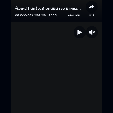
ฟ้องค่ะ!! นักร้องสาวคนนี้มาจีบ มาหยอด
คนดูหนุ่มหน้าเวทีค่ะ ??
ดูสนุกทุกเวลา เพลิดเพลินได้ทุกวัน
ดูเพิ่มเติม
แชร์