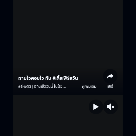
ถามไวตอบไว กับ #เติ้ลเฟิร์สวัน
#ธี่หยด3 | ฉายแล้ววันนี้ ในโรง
ดูเพิ่มเติม
แชร์
ภาพยนตร์ #tlefirstone #ธี่หยด #ธี่
หยด2 #ณเดชน์ #จูเนียร์กาจบัณฑิต #เฟ
รนด์พีระกฤตย์​ #เดนิสเจลีลชา #นีน่าณัฐ
ชา #แพรวเฌอมาวีร์ #แก๊ปจักริน
#MStudio #Ch3Thailand