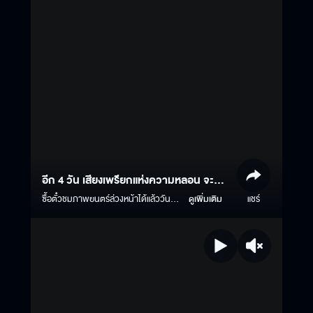
อีก 4 วัน เสียงเพรียกแห่งความหลอน จะ
สยองคูณสาม
ซื้อตั๋วชมภาพยนตร์ล่วงหน้าได้แล้ววันนี้
ดูเพิ่มเติม
แชร์
Click >
https://www.majorcineplex.com/promotion/advance-
tee-yod-universal-studios ธี่หยด 3 |
1 ตุลาคมนี้ ในโรงภาพยนตร์ ทั้งระบบ
ปกติ และ บนจอยักษ์ IMAX #ธี่หยด #ธี่
หยด2 #ธี่หยด3 #MStudio
#Ch3Thailand