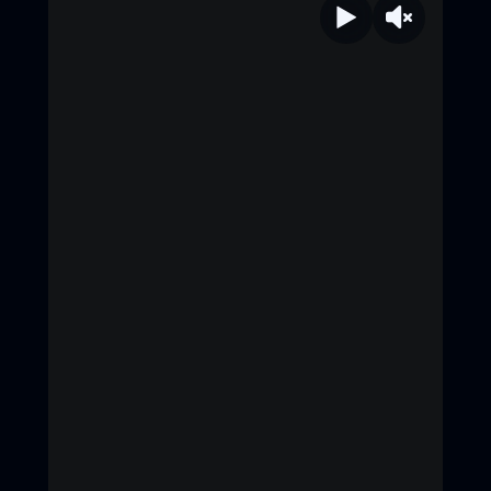
กันยายน 2568 ธี่หยด 3 | 1 ตุลาคมนี้
ในโรงภาพยนตร์ ทั้งระบบปกติ และ บน
จอยักษ์ IMAX #ธี่หยด3 #ธี่หยด #ธี่
หยด2 #ณเดชน์ #จูเนียร์กาจบัณฑิต #เฟ
รนด์พีระกฤตย์​ #เดนิสเจลีลชา #นีน่าณัฐ
ชา #แพรวเฌอมาวีร์ #แก๊ปจักริน
#MStudio #Ch3Thailand
#MajorIMAX