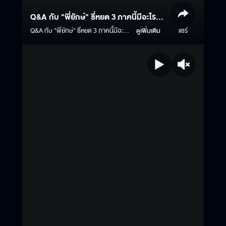
Q&A กับ "พี่ยักษ์" ธี่หยด 3 ภาคนี้มีอะไร
พิเศษรอคุณอยู่!
Q&A กับ "พี่ยักษ์" ธี่หยด 3 ภาคนี้มีอะไร
ดูเพิ่มเติม
แชร์
พิเศษรอคุณอยู่! ธี่หยด 3 | 1 ตุลาคมนี้
ในโรงภาพยนตร์ #ธี่หยด3 #ธี่หยด #ธี่
หยด2 #ณเดชน์ #จูเนียร์กาจบัณฑิต #เฟ
รนด์พีระกฤตย์​ #เดนิสเจลีลชา #นีน่าณัฐ
ชา #แพรวเฌอมาวีร์ #แก๊ปจักริน
#MStudio