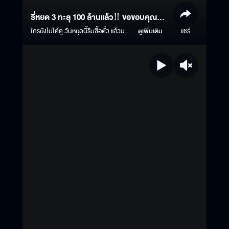
ธี่หยด 3 ทะลุ 100 ล้านแล้ว‼️ ขอขอบคุณทุก
แรงสนับสนุน ลุยกันต่อ??
ใครยังไม่ได้ดู วันหยุดนี้รีบซื้อตั๋ว แล้วมา
ดูเพิ่มเติม
แชร์
สัมผัสกับประสบการณ์หลอนกว่าที่เคย!
#ธี่หยด3 | ฉายแล้ววันนี้ ในโรง
ภาพยนตร์ ทั้งระบบปกติ และบนจอยักษ์
IMAX #ธี่หยด #ธี่หยด2 #ณเดชน์ #จู
เนียร์กาจบัณฑิต #เฟรนด์พีระกฤตย์​
#เดนิสเจลีลชา #นีน่าณัฐชา #แพรวเฌอ
มาวีร์ #แก๊ปจักริน #MStudio
#Ch3Thailand #MajorIMAX