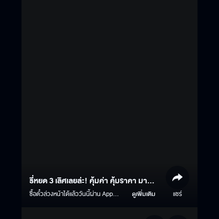
ธี่หยด 3 เลิศเลยล่ะ! คุ้มค่า คุ้มราคา มา
สัมผัสประสบการณ์หลอนด้วยกันในโรง
ซื้อตั๋วล่วงหน้าได้แล้ววันนี้ผ่าน App
ดูเพิ่มเติม
แชร์
Major Cineplex ลุ้นไปบ้านผีสิงธี่หยด
ภาพยนตร์
ที่Universal Studio Singapore ฟรี!