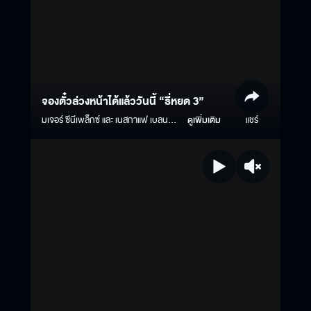
จองตั๋วล่วงหน้าได้แล้ววันนี้ “ธี่หยด 3”
มเจอร์ ซีนีเพล็กซ์ และ เนสกาแฟ เบลนด์
ดูเพิ่มเติม
แชร์
แอนด์ บรู ชวนคุณลุ้น! ร่วมทริปตะลุย
บ้านผีสิงธี่หยดไกลถึงสิงคโปร์… ร่วม
งาน Halloween Horror Nights 13 ที่
Universal Studios Singapore สัมผัส
ประสบการณ์หลอน ไปกับ 8 ฉากสุดสะ
พรึง จำนวน 5 รางวัล รางวัลละ 2 ที่นั่ง
เพียงซื้อตั๋ว “ธี่หยด 3” ล่วงหน้า ผ่าน
Major App ระหว่างวันนี้ - 30 ก.ย. 68
รายละเอียด
https://www.majorcineplex.com/promotion/advance-
tee-yod-universal-studios ธี่หยด 3 |
1 ตุลาคมนี้ ที่เมเจอร์ ซีนีเพล็กซ์ ทั้งใน
ระบบปกติ, IMAX, Dolby Atmos ใบ