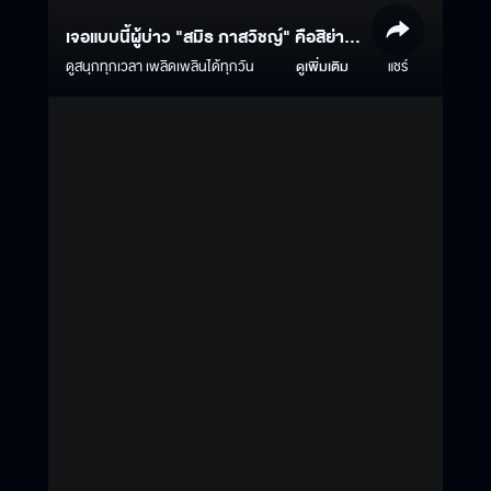
เจอแบบนี้ผู้บ่าว "สมิธ ภาสวิชญ์" คือสิย่าน
คักกก
ดูสนุกทุกเวลา เพลิดเพลินได้ทุกวัน
ดูเพิ่มเติม
แชร์