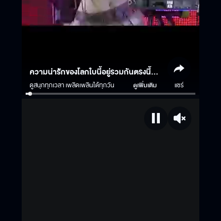
ความน่ารักของโลกใบนี้อยู่รวมกันตรงนี้
จีงๆ ?‍♀️?‍♀️?‍♀️✨️
ดูสนุกทุกเวลา เพลิดเพลินได้ทุกวัน
ดูเพิ่มเติม
แชร์