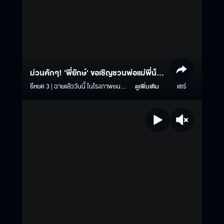
ม่วนคักๆ! 'พี่ยักษ์' ขอเชิญชวนพ่อแม่พี่น้อง
ชาวอีสานมารับความสยองของ "ธี่หยด 3"
ธี่หยด 3 | ฉายแล้ววันนี้ ในโรงภาพยนตร์
ดูเพิ่มเติม
แชร์
ทั้งระบบปกติ และบนจอยักษ์ IMAX #ธี่
ในโรงภาพยนตร์
หยด3 #ธี่หยด #ธี่หยด2 #ณเดชน์ #จู
เนียร์กาจบัณฑิต #เฟรนด์พีระกฤตย์​
#เดนิสเจลีลชา #นีน่าณัฐชา #แพรวเฌอ
มาวีร์ #แก๊ปจักริน #MStudio
#Ch3Thailand #MajorIMAX