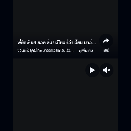
พี่ยักษ์ ยศ ยอด ลั่น! ผีไหนที่ว่าเฮี้ยน มาวิ่ง
ซิตี้รันให้หลอนลั่นทั่วพระนคร ที่งาน
ชวนแต่งลุคผีไทย มาออกวิ่งซิตี้รัน ร่วมค
ดูเพิ่มเติม
แชร์
รีเอทคอนเทนต์กับทีมนักแสดงจาก #ธี่
‘Instagram ธี่หยด 3 RUN’ คืนวันที่ 25
หยด3 และสะพรึงกับจุด Check Point
ตุลาคมนี้ ??
ชวนหลอนบนระยะทาง 5.5 กิโลเมตร ?
เปิดรับสมัครฟรี 19 ตุลาคมนี้ ตั้งแต่เวลา
10.00 น. เป็นต้นไป ? กดสมัครได้ที่
Link หน้า Bio Instagram @thai.run
(จำกัดผี 500 ตนเท่านั้น) แล้วมาวิ่ง
หลอกหลอนสำแดงความเฮี้ยนให้ลั่น
Instagram ด้วยกัน ?️ คืนวันเสาร์ที่ 25
ตุลาคม 2568 ? เริ่มลงทะเบียนรับ Bib
ตั้งแต่เวลา 18.00 - 19.30 น. ที่การ
ประปาแม้นศรี (หลังเก่า) ? เริ่มวิ่งซิตี้รัน
เส้นทางหลอน เวลา 20.00 - 24.00 น.