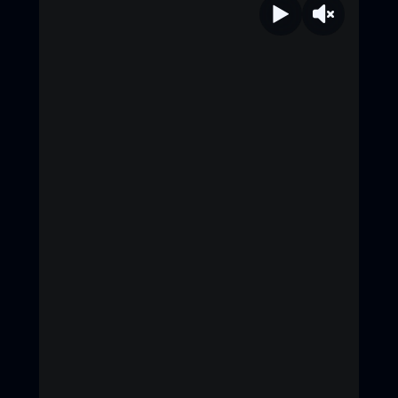
tee-yod-universal-studios ธี่หยด 3 |
1 ตุลาคมนี้ ในโรงภาพยนตร์ ทั้งระบบ
ปกติ และ บนจอยักษ์ IMAX