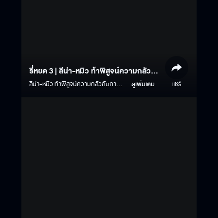
ธี่หยด 3 | ลีน่า-หมิว ท้าพิสูจน์ความกลัวกับ
ภาพยนตร์ธี่หยด 3
ลีน่า-หมิว ท้าพิสูจน์ความกลัวกับภาพ
ดูเพิ่มเติม
แชร์
ยนตร์ธี่หยด 3 ได้ข่าวว่าหมิวกลัวผีสุดๆ
แบบนี้จะทำยังไงน้า? ธี่หยด 3 | 1
ตุลาคมนี้ ในโรงภาพยนตร์ ทั้งระบบปกติ
และ บนจอยักษ์ IMAX #ธี่หยด #ธี่หยด2
#ธี่หยด3 #ณเดชน์ #จูเนียร์กาจบัณฑิต
#เฟรนด์พีระกฤตย์​ #เดนิสเจลีลชา #มิ้ม
รัตนวดี #นีน่าณัฐชา #แพรวเฌอมาวีร์
#แก๊ปจักริน #MStudio #Ch3Thailand