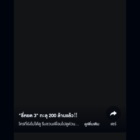
#Ch3Thailand #MajorIMAX
"ธี่หยด 3" ทะลุ 200 ล้านแล้ว‼️
ใครที่ยังไม่ได้ดู รีบชวนเพื่อนไปดูด่วนๆ
ดูเพิ่มเติม
แชร์
หนังผี ยิ่งดูกับเพื่อน ยิ่งสนุก✨ #ธี่
หยด3 | ฉายแล้ววันนี้ ในโรงภาพยนตร์