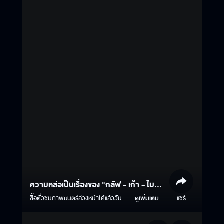
ความหล่อเป็นเรื่องของ "กลัฟ - เก้า - ไมกี้ -
สมิธ" แต่ความหลอนเป็นเรื่องของธี่หยด 3
ซื้อตั๋วชมภาพยนตร์ล่วงหน้าได้แล้ววันนี้
ดูเพิ่มเติม
แชร์
Click ‣‣
https://www.majorcineplex.com/promotion/advance-