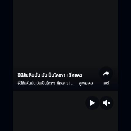
อนุญาตเลขที่ 1413/2568 ออกให้ ณ
กรมการปกครอง #ธี่หยด3 #จองตั๋วธี่
หยด3ล่วงหน้า #บ้านผีสิงธี่หยด #เมเจอร์
ซีนีเพล็กซ์ #เนสกาแฟเบลนด์แอนด์บรู
#ยูนิเวอร์แซลสตูดิโอสิงคโปร์
#MAJORCINEPLEX
#NESCAFEBLEND&BREW
#HALLOWEENHORRORNIGHT13
#UNIVERSALSTUDIOSSINGAPORE
#MAJORMOVIEJOURNEY
อีผีส้นตีนนั่น มันเป็นใคร?! I ธี่หยด3
อีผีส้นตีนนั่น มันเป็นใคร?! ธี่หยด 3 | 1
ดูเพิ่มเติม
แชร์
ตุลาคมนี้ ในโรงภาพยนตร์