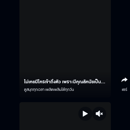
ไม่เคยมีใครเข้าถึงตัว เพราะมีคุณลัคนัยเป็น
บอดี้การ์ด
ดูสนุกทุกเวลา เพลิดเพลินได้ทุกวัน
แชร์