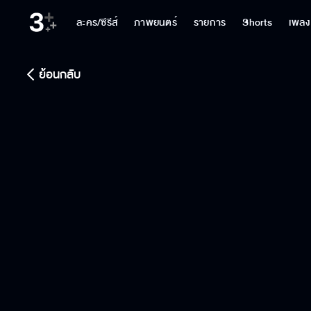
ละคร/ซีรีส์
ภาพยนตร์
รายการ
Shorts
เพลง
ย้อนกลับ