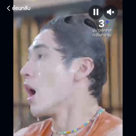
ย้อนกลับ