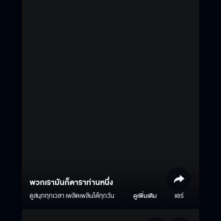
พวกเรามันก็ดาราท่านหนึ่ง
ดูสนุกทุกเวลา เพลิดเพลินได้ทุกวัน
ดูเพิ่มเติม
แชร์