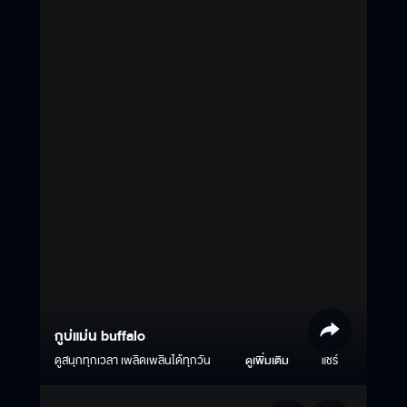
กูบ่แม่น buffalo
ดูสนุกทุกเวลา เพลิดเพลินได้ทุกวัน
ดูเพิ่มเติม
แชร์