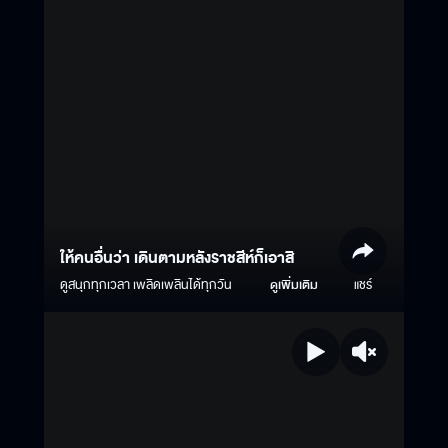
ให้คนอื่นว่า เดินตามหลังราชสีห์ก็เอาสิ
ดูสนุกทุกเวลา เพลิดเพลินได้ทุกวัน
ดูเพิ่มเติม
แชร์