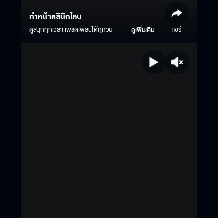
ทำหน้าคลีนิกไหน
ดูสนุกทุกเวลา เพลิดเพลินได้ทุกวัน
ดูเพิ่มเติม
แชร์