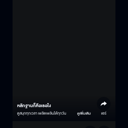
หลักฐานก็คือเธอไง
ดูสนุกทุกเวลา เพลิดเพลินได้ทุกวัน
ดูเพิ่มเติม
แชร์