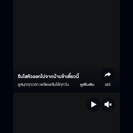
รีบไสหัวออกไปจากบ้านข้าเดี๋ยวนี้
ดูสนุกทุกเวลา เพลิดเพลินได้ทุกวัน
ดูเพิ่มเติม
แชร์