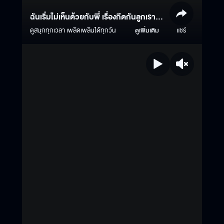
ฉันเริ่มไม่เห็นด้วยกับพี่ เรื่องกีดกันลูกเรา
แล้วนะ
ดูสนุกทุกเวลา เพลิดเพลินได้ทุกวัน
ดูเพิ่มเติม
แชร์