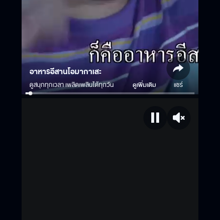
อาหารอีสานโอมากาเสะ
ดูสนุกทุกเวลา เพลิดเพลินได้ทุกวัน
ดูเพิ่มเติม
แชร์