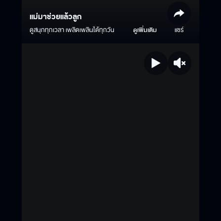
แม่มาช่วยแล้วลูก
ดูสนุกทุกเวลา เพลิดเพลินได้ทุกวัน
ดูเพิ่มเติม
แชร์