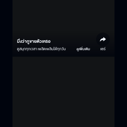
มึงว่ากูขายตัวเหรอ
ดูสนุกทุกเวลา เพลิดเพลินได้ทุกวัน
ดูเพิ่มเติม
แชร์