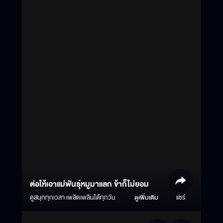
ต่อให้เอาแม่พันธุ์หมูมาแลก ข้าก็ไม่ยอม
ดูสนุกทุกเวลา เพลิดเพลินได้ทุกวัน
ดูเพิ่มเติม
แชร์