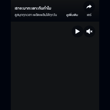
เราจะมาทะเลาะกันทำไม
ดูสนุกทุกเวลา เพลิดเพลินได้ทุกวัน
ดูเพิ่มเติม
แชร์