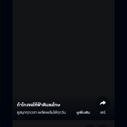
ถ้าโกงขอให้ฟ้าดินลงโทษ
ดูสนุกทุกเวลา เพลิดเพลินได้ทุกวัน
ดูเพิ่มเติม
แชร์