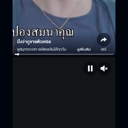
มึงว่ากูขายตัวเหรอ
ดูสนุกทุกเวลา เพลิดเพลินได้ทุกวัน
ดูเพิ่มเติม
แชร์