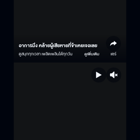
อาการมึง คล้ายผู้เสียหายที่ข้าเคยเจอเลย
ดูสนุกทุกเวลา เพลิดเพลินได้ทุกวัน
ดูเพิ่มเติม
แชร์