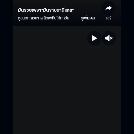
มันรวยเพราะมันขายยานี่แหละ
ดูสนุกทุกเวลา เพลิดเพลินได้ทุกวัน
ดูเพิ่มเติม
แชร์