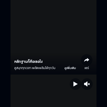
หลักฐานก็คือเธอไง
ดูสนุกทุกเวลา เพลิดเพลินได้ทุกวัน
ดูเพิ่มเติม
แชร์