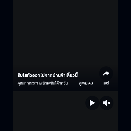
รีบไสหัวออกไปจากบ้านข้าเดี๋ยวนี้
ดูสนุกทุกเวลา เพลิดเพลินได้ทุกวัน
ดูเพิ่มเติม
แชร์