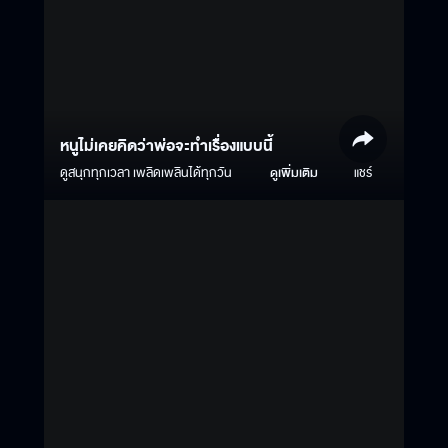
หนูไม่เคยคิดว่าพ่อจะทำเรื่องแบบนี้
ดูสนุกทุกเวลา เพลิดเพลินได้ทุกวัน
ดูเพิ่มเติม
แชร์