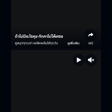
ถ้าไม่มีอะไรคุย ทักหาไม่ได้เหรอ
ดูสนุกทุกเวลา เพลิดเพลินได้ทุกวัน
ดูเพิ่มเติม
แชร์