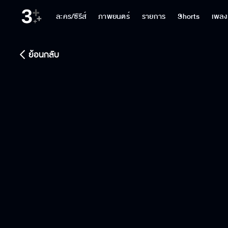
ละคร/ซีรีส์
ภาพยนตร์
รายการ
Shorts
เพลง
ย้อนกลับ