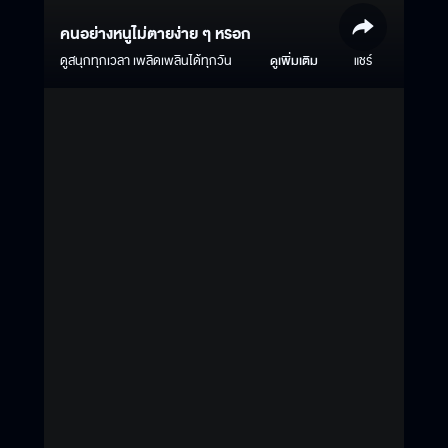
คนอย่างหนูไม่ตายง่าย ๆ หรอก
ดูสนุกทุกเวลา เพลิดเพลินได้ทุกวัน
ดูเพิ่มเติม
แชร์