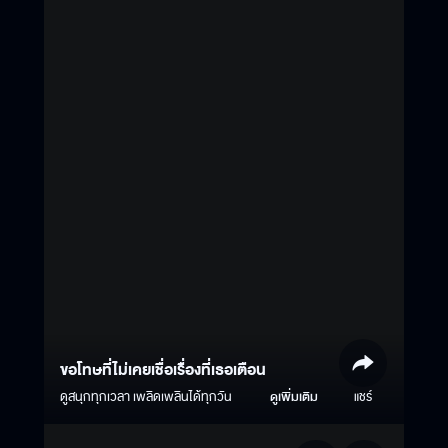
ขอโทษที่ไม่เคยเชื่อเรื่องที่เธอเตือน
ดูสนุกทุกเวลา เพลิดเพลินได้ทุกวัน
ดูเพิ่มเติม
แชร์