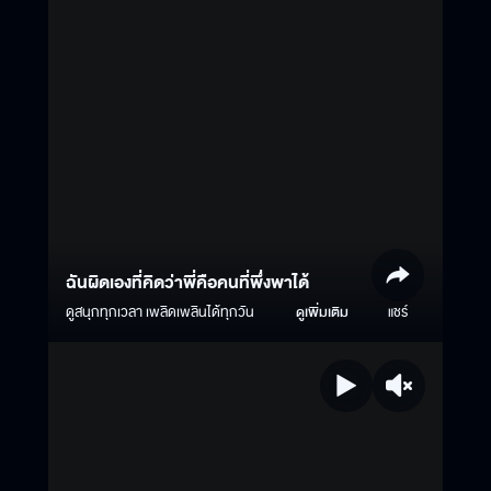
ฉันผิดเองที่คิดว่าพี่คือคนที่พึ่งพาได้
ดูสนุกทุกเวลา เพลิดเพลินได้ทุกวัน
ดูเพิ่มเติม
แชร์