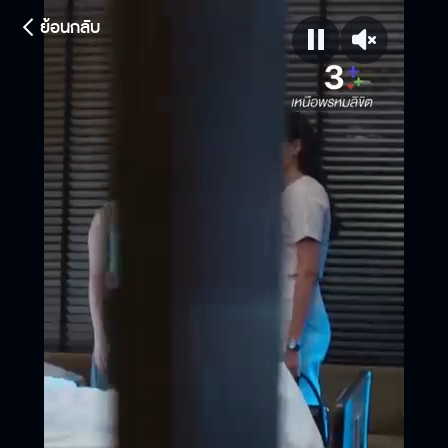
ย้อนกลับ