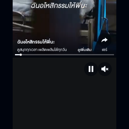
ฉันอโหสิกรรมให้พี่นะ
ดูสนุกทุกเวลา เพลิดเพลินได้ทุกวัน
ดูเพิ่มเติม
แชร์