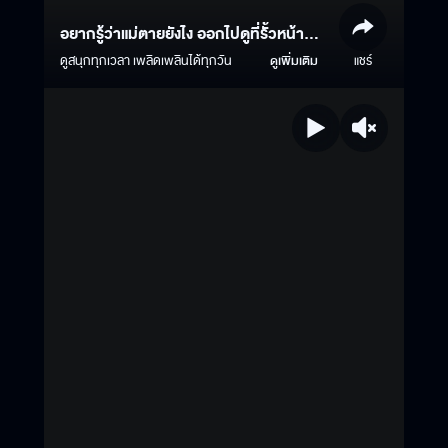
อยากรู้ว่าแม่ตายยังไง ออกไปดูที่รั้วหน้า
บ้าน
ดูสนุกทุกเวลา เพลิดเพลินได้ทุกวัน
ดูเพิ่มเติม
แชร์