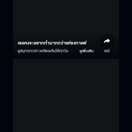
เธอคงจะอยากทำมากกว่าแค่ชงกาแฟ
ดูสนุกทุกเวลา เพลิดเพลินได้ทุกวัน
ดูเพิ่มเติม
แชร์