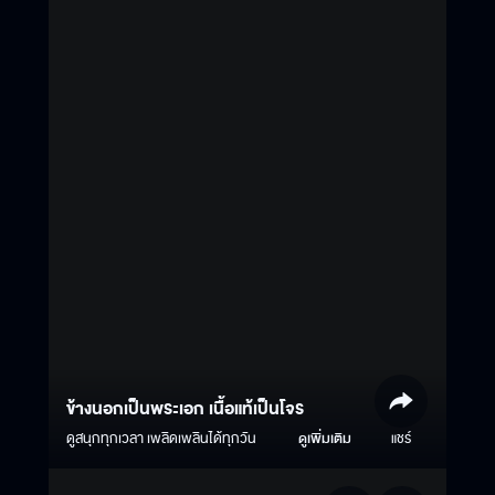
ข้างนอกเป็นพระเอก เนื้อแท้เป็นโจร
ดูสนุกทุกเวลา เพลิดเพลินได้ทุกวัน
ดูเพิ่มเติม
แชร์