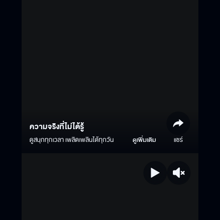
ความจริงที่ไม่ได้รู้
ดูสนุกทุกเวลา เพลิดเพลินได้ทุกวัน
ดูเพิ่มเติม
แชร์