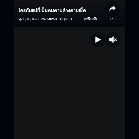
ใครกันแน่ที่เป็นคนตามล้างตามเช็ด
ดูสนุกทุกเวลา เพลิดเพลินได้ทุกวัน
ดูเพิ่มเติม
แชร์