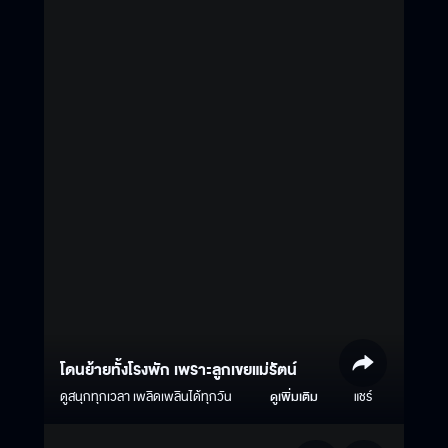
โดนย้ายทั้งโรงพัก เพราะลูกเขยแม่รัตน์
ดูสนุกทุกเวลา เพลิดเพลินได้ทุกวัน
ดูเพิ่มเติม
แชร์