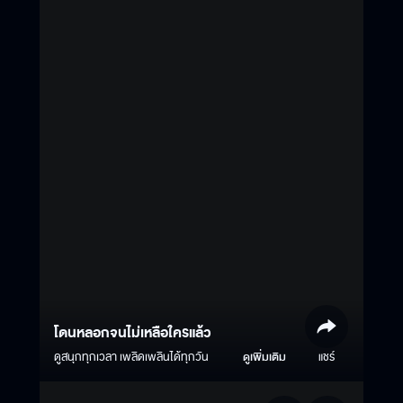
โดนหลอกจนไม่เหลือใครแล้ว
ดูสนุกทุกเวลา เพลิดเพลินได้ทุกวัน
ดูเพิ่มเติม
แชร์