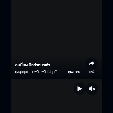
คนนี่เอง นึกว่าหมาเห่า
ดูสนุกทุกเวลา เพลิดเพลินได้ทุกวัน
ดูเพิ่มเติม
แชร์