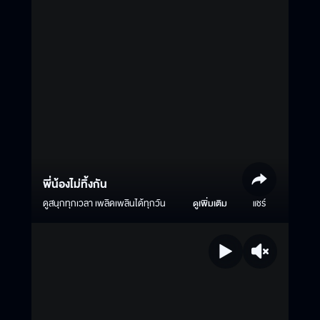
พี่น้องไม่ทิ้งกัน
ดูสนุกทุกเวลา เพลิดเพลินได้ทุกวัน
ดูเพิ่มเติม
แชร์