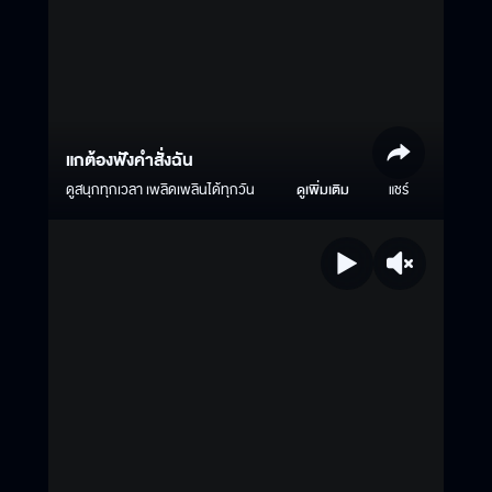
แกต้องฟังคำสั่งฉัน
ดูสนุกทุกเวลา เพลิดเพลินได้ทุกวัน
ดูเพิ่มเติม
แชร์