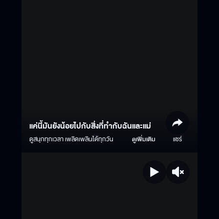
แค่นี้มันยังน้อยไปกับสิ่งที่ทำกับฉันและแม่
ดูสนุกทุกเวลา เพลิดเพลินได้ทุกวัน
ดูเพิ่มเติม
แชร์