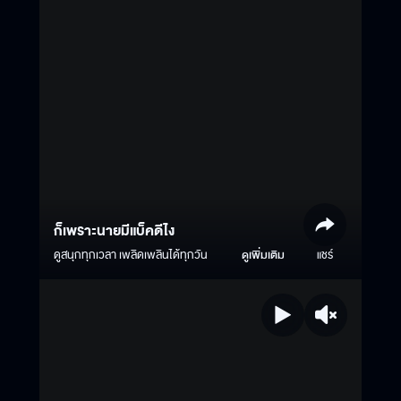
ก็เพราะนายมีแบ็คดีไง
ดูสนุกทุกเวลา เพลิดเพลินได้ทุกวัน
ดูเพิ่มเติม
แชร์