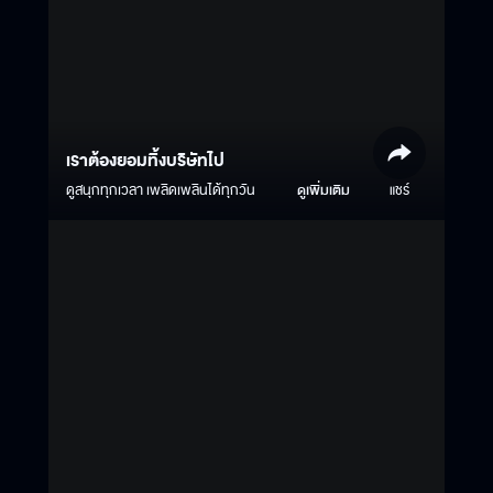
เราต้องยอมทิ้งบริษัทไป
ดูสนุกทุกเวลา เพลิดเพลินได้ทุกวัน
ดูเพิ่มเติม
แชร์