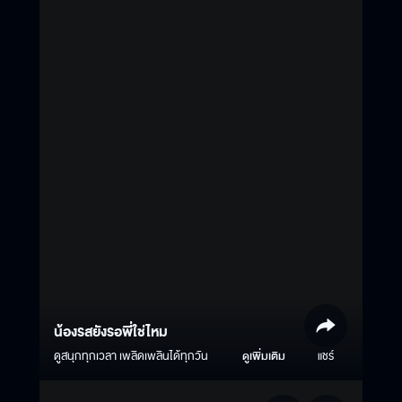
น้องรสยังรอพี่ใช่ไหม
ดูสนุกทุกเวลา เพลิดเพลินได้ทุกวัน
ดูเพิ่มเติม
แชร์