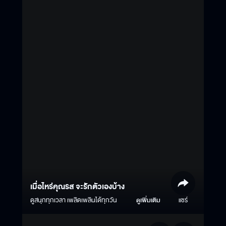
เมื่อไหร่คุณรส จะรักตัวเองบ้าง
ดูสนุกทุกเวลา เพลิดเพลินได้ทุกวัน
ดูเพิ่มเติม
แชร์