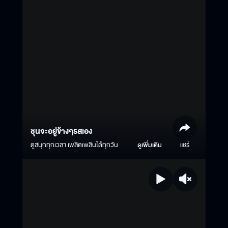
ชุนจะอยู่ข้างๆรสเอง
ดูสนุกทุกเวลา เพลิดเพลินได้ทุกวัน
ดูเพิ่มเติม
แชร์