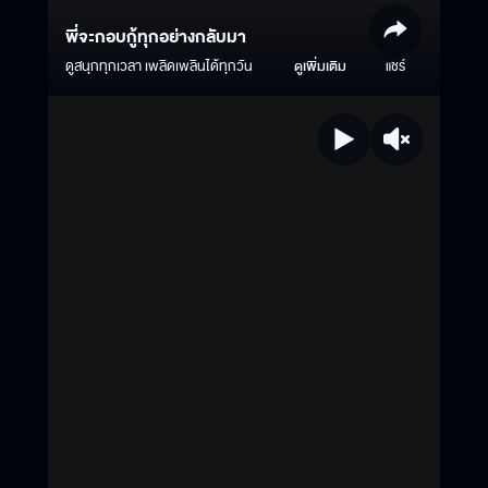
พี่จะกอบกู้ทุกอย่างกลับมา
ดูสนุกทุกเวลา เพลิดเพลินได้ทุกวัน
ดูเพิ่มเติม
แชร์