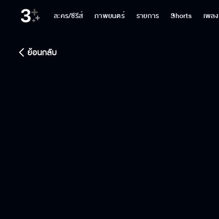
ละคร/ซีรีส์
ภาพยนตร์
รายการ
Shorts
เพลง
ย้อนกลับ