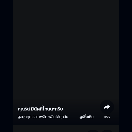
คุณรส มีนัดที่ไหนนะครับ
ดูสนุกทุกเวลา เพลิดเพลินได้ทุกวัน
ดูเพิ่มเติม
แชร์