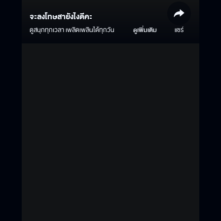
จะลงโทษสายังไงดีคะ
ดูสนุกทุกเวลา เพลิดเพลินได้ทุกวัน
ดูเพิ่มเติม
แชร์