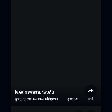
โชคชะตาพาเรามาพบกัน
ดูสนุกทุกเวลา เพลิดเพลินได้ทุกวัน
ดูเพิ่มเติม
แชร์