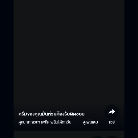
ครีมของคุณมันห่วยต้องรับผิดชอบ
ดูสนุกทุกเวลา เพลิดเพลินได้ทุกวัน
ดูเพิ่มเติม
แชร์