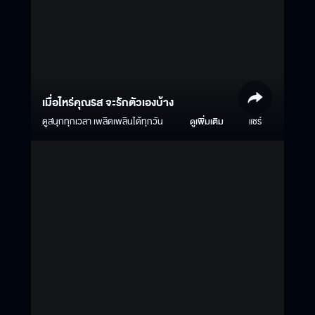
เมื่อไหร่คุณรส จะรักตัวเองบ้าง
ดูสนุกทุกเวลา เพลิดเพลินได้ทุกวัน
ดูเพิ่มเติม
แชร์