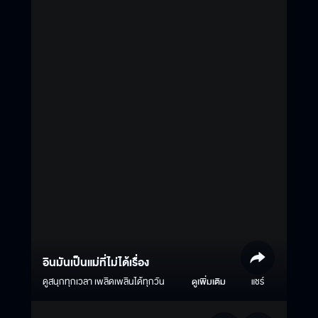
อินมันเป็นแม่ที่ไม่ได้เรื่อง
ดูสนุกทุกเวลา เพลิดเพลินได้ทุกวัน
ดูเพิ่มเติม
แชร์