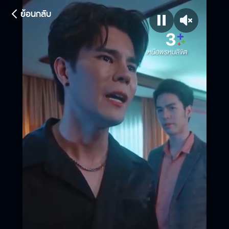
ย้อนกลับ