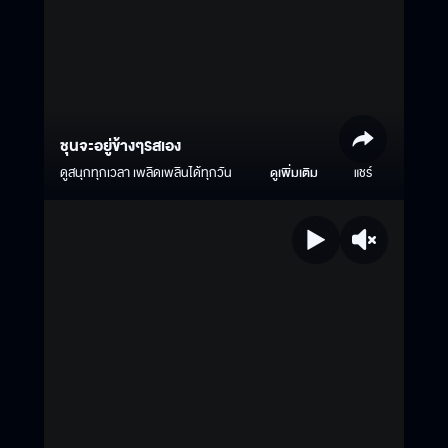
ชุนจะอยู่ข้างๆรสเอง
ดูสนุกทุกเวลา เพลิดเพลินได้ทุกวัน
ดูเพิ่มเติม
แชร์