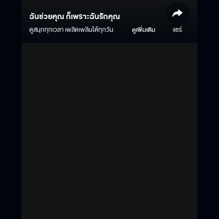
ฉันช่วยคุณ ก็เพราะฉันรักคุณ
ดูสนุกทุกเวลา เพลิดเพลินได้ทุกวัน
ดูเพิ่มเติม
แชร์