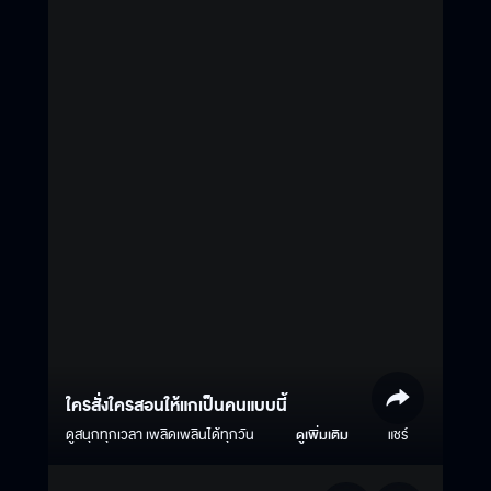
ใครสั่งใครสอนให้แกเป็นคนแบบนี้
ดูสนุกทุกเวลา เพลิดเพลินได้ทุกวัน
ดูเพิ่มเติม
แชร์