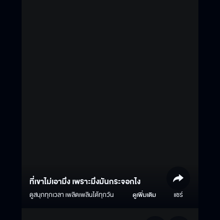
ที่เขาไม่เอามึง เพราะมึงมันกระจอกไง
ดูสนุกทุกเวลา เพลิดเพลินได้ทุกวัน
ดูเพิ่มเติม
แชร์