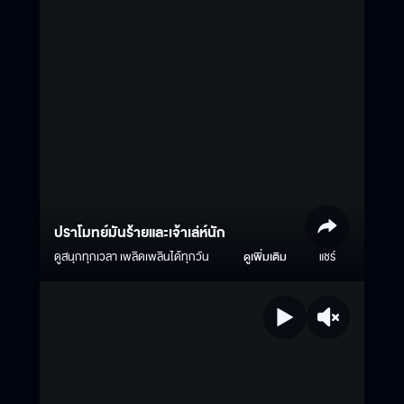
ปราโมทย์มันร้ายและเจ้าเล่ห์นัก
ดูสนุกทุกเวลา เพลิดเพลินได้ทุกวัน
ดูเพิ่มเติม
แชร์