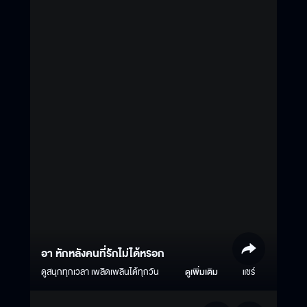
อา หักหลังคนที่รักไม่ได้หรอก
ดูสนุกทุกเวลา เพลิดเพลินได้ทุกวัน
ดูเพิ่มเติม
แชร์