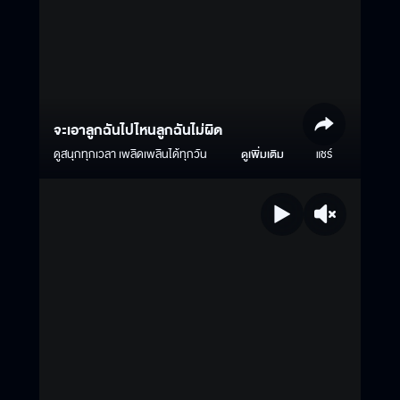
จะเอาลูกฉันไปไหนลูกฉันไม่ผิด
ดูสนุกทุกเวลา เพลิดเพลินได้ทุกวัน
ดูเพิ่มเติม
แชร์