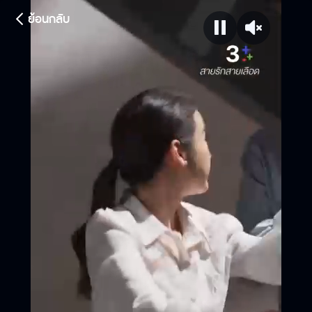
ย้อนกลับ