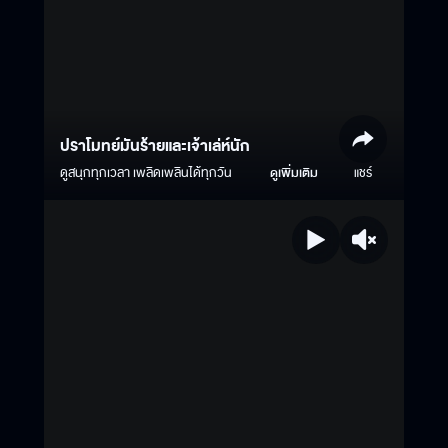
ปราโมทย์มันร้ายและเจ้าเล่ห์นัก
ดูสนุกทุกเวลา เพลิดเพลินได้ทุกวัน
ดูเพิ่มเติม
แชร์