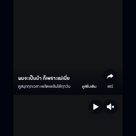
ผมจะเป็นบ้า ก็เพราะแม่เนี่ย
ดูสนุกทุกเวลา เพลิดเพลินได้ทุกวัน
ดูเพิ่มเติม
แชร์