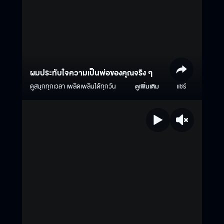
ผมประทับใจความเป็นพ่อของคุณจริง ๆ
ดูสนุกทุกเวลา เพลิดเพลินได้ทุกวัน
ดูเพิ่มเติม
แชร์