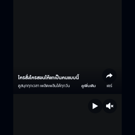
ใครสั่งใครสอนให้แกเป็นคนแบบนี้
ดูสนุกทุกเวลา เพลิดเพลินได้ทุกวัน
ดูเพิ่มเติม
แชร์