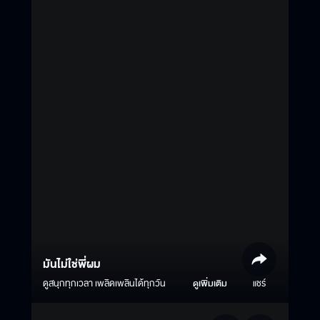
มันไม่ใช่พี่ผม
ดูสนุกทุกเวลา เพลิดเพลินได้ทุกวัน
ดูเพิ่มเติม
แชร์