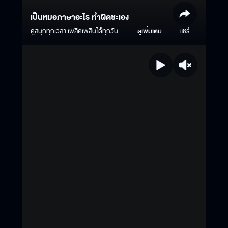
เป็นหมอภาษาอะไร ทำผิดซะเอง
ดูสนุกทุกเวลา เพลิดเพลินได้ทุกวัน
ดูเพิ่มเติม
แชร์