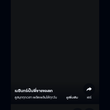
เมฆินทร์เป็นพี่ชายของแก
ดูสนุกทุกเวลา เพลิดเพลินได้ทุกวัน
ดูเพิ่มเติม
แชร์