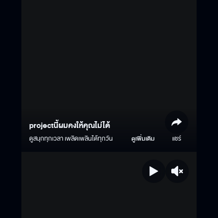
projectนี้ผมคงให้คุณไม่ได้
ดูสนุกทุกเวลา เพลิดเพลินได้ทุกวัน
ดูเพิ่มเติม
แชร์