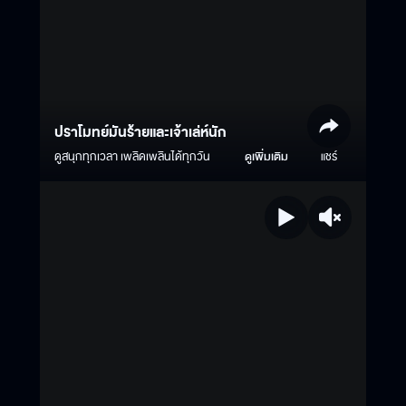
ปราโมทย์มันร้ายและเจ้าเล่ห์นัก
ดูสนุกทุกเวลา เพลิดเพลินได้ทุกวัน
ดูเพิ่มเติม
แชร์