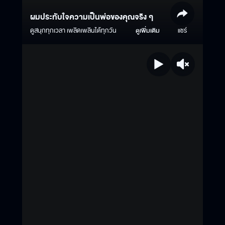
ผมประทับใจความเป็นพ่อของคุณจริง ๆ
ดูสนุกทุกเวลา เพลิดเพลินได้ทุกวัน
ดูเพิ่มเติม
แชร์