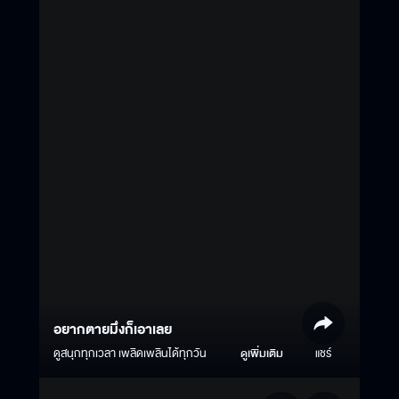
อยากตายมึงก็เอาเลย
ดูสนุกทุกเวลา เพลิดเพลินได้ทุกวัน
ดูเพิ่มเติม
แชร์