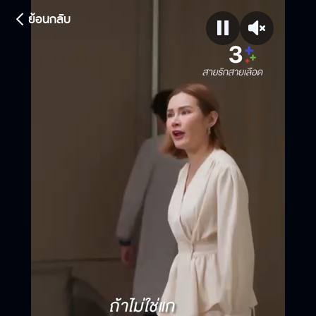
ย้อนกลับ