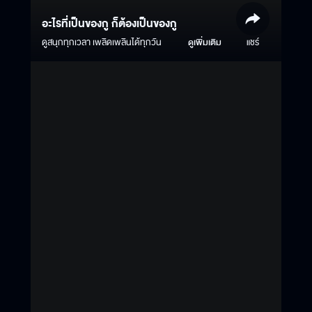
อะไรที่เป็นของกู ก็ต้องเป็นของกู
ดูสนุกทุกเวลา เพลิดเพลินได้ทุกวัน
ดูเพิ่มเติม
แชร์