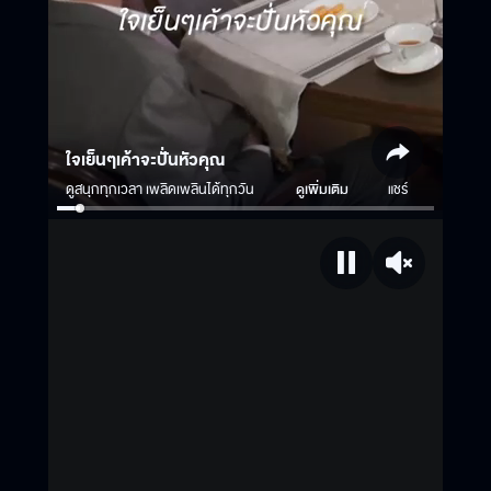
ใจเย็นๆเค้าจะปั่นหัวคุณ
ดูสนุกทุกเวลา เพลิดเพลินได้ทุกวัน
ดูเพิ่มเติม
แชร์