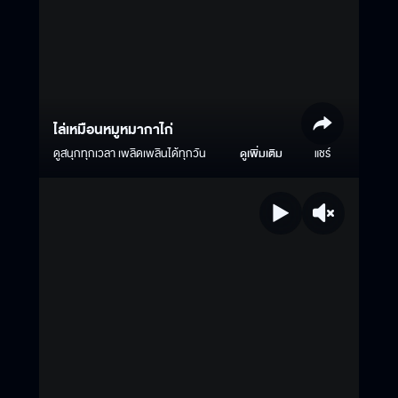
ไล่เหมือนหมูหมากาไก่
ดูสนุกทุกเวลา เพลิดเพลินได้ทุกวัน
ดูเพิ่มเติม
แชร์