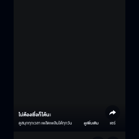
ไม่ต้องเชื่อก็ได้นะ
ดูสนุกทุกเวลา เพลิดเพลินได้ทุกวัน
ดูเพิ่มเติม
แชร์