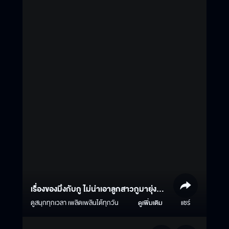
เรื่องของมึงกับกู ไม่น่าเอาลูกสาวกูมายุ่ง
ด้วย
ดูสนุกทุกเวลา เพลิดเพลินได้ทุกวัน
ดูเพิ่มเติม
แชร์