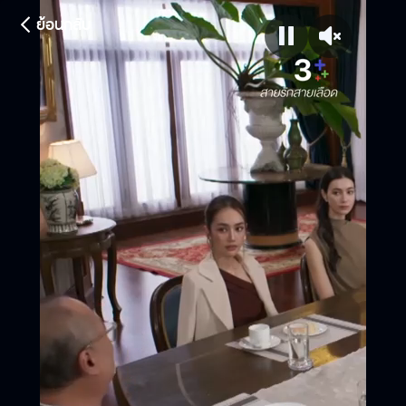
ย้อนกลับ