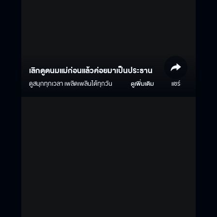
เลิกดูดนมแม่ก่อนแล้วค่อยมาเป็นประธาน
ดูสนุกทุกเวลา เพลิดเพลินได้ทุกวัน
ดูเพิ่มเติม
แชร์