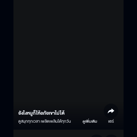
ยังไงหนูก็ให้อภัยเขาไม่ได้
ดูสนุกทุกเวลา เพลิดเพลินได้ทุกวัน
ดูเพิ่มเติม
แชร์