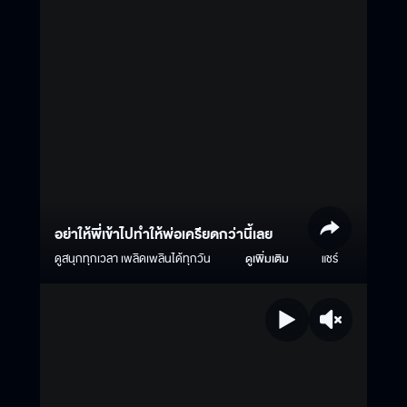
อย่าให้พี่เข้าไปทำให้พ่อเครียดกว่านี้เลย
ดูสนุกทุกเวลา เพลิดเพลินได้ทุกวัน
ดูเพิ่มเติม
แชร์