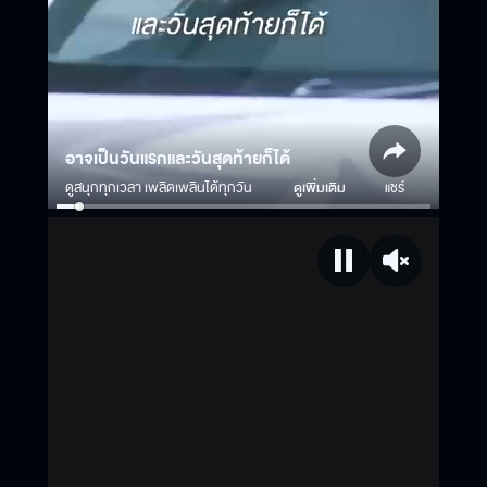
อาจเป็นวันแรกและวันสุดท้ายก็ได้
ดูสนุกทุกเวลา เพลิดเพลินได้ทุกวัน
ดูเพิ่มเติม
แชร์