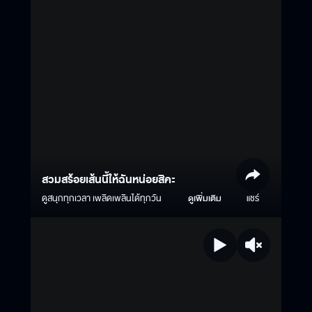
สวมสร้อยเส้นนี้ให้ฉันหน่อยสิคะ
ดูสนุกทุกเวลา เพลิดเพลินได้ทุกวัน
ดูเพิ่มเติม
แชร์