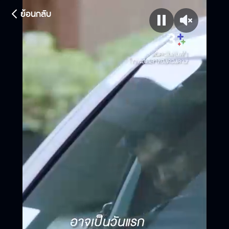
ย้อนกลับ