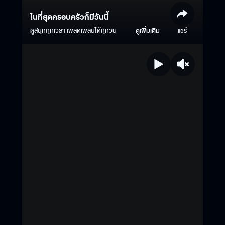
ในที่สุดครอบครัวก็มีวันนี้
ดูสนุกทุกเวลา เพลิดเพลินได้ทุกวัน
ดูเพิ่มเติม
แชร์