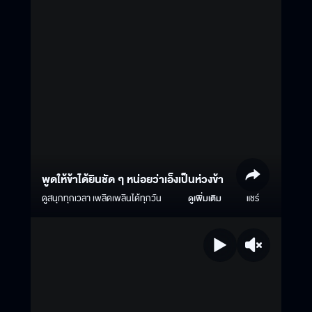
พูดให้ข้าได้ยินชัด ๆ หน่อยว่าเอ็งเป็นห่วงข้า
ดูสนุกทุกเวลา เพลิดเพลินได้ทุกวัน
ดูเพิ่มเติม
แชร์