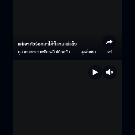
แค่เอาตัวรอดมาได้ก็แทบแย่แล้ว
ดูสนุกทุกเวลา เพลิดเพลินได้ทุกวัน
ดูเพิ่มเติม
แชร์