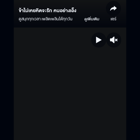
ข้าไม่เคยคิดจะรัก คนอย่างเอ็ง
ดูสนุกทุกเวลา เพลิดเพลินได้ทุกวัน
ดูเพิ่มเติม
แชร์