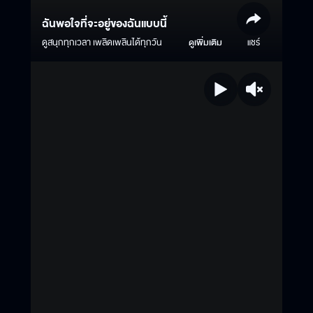
ฉันพอใจที่จะอยู่ของฉันแบบนี้
ดูสนุกทุกเวลา เพลิดเพลินได้ทุกวัน
ดูเพิ่มเติม
แชร์