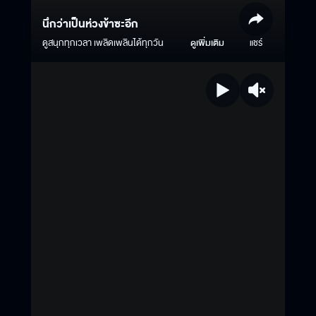
นึกว่าเป็นห่วงข้าซะอีก
ดูสนุกทุกเวลา เพลิดเพลินได้ทุกวัน
ดูเพิ่มเติม
แชร์