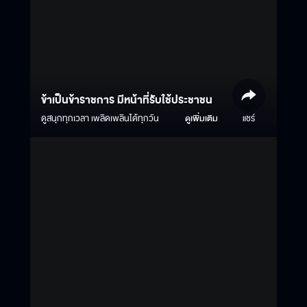
ข้าเป็นข้าราชการ มีหน้าที่รับใช้ประชาชน
ดูสนุกทุกเวลา เพลิดเพลินได้ทุกวัน
ดูเพิ่มเติม
แชร์