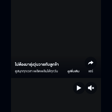
ไม่ต้องมายุ่งวุ่นวายกับลูกข้า
ดูสนุกทุกเวลา เพลิดเพลินได้ทุกวัน
ดูเพิ่มเติม
แชร์