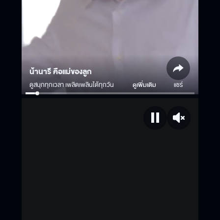
น้านารี คือแม่ของลูก
ดูสนุกทุกเวลา เพลิดเพลินได้ทุกวัน
ดูเพิ่มเติม
แชร์