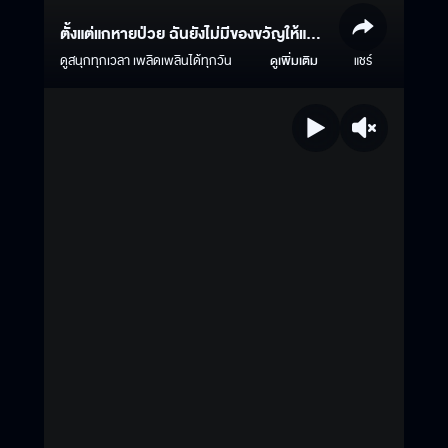
ตั้งแต่แกหายป่วย ฉันยังไม่มีของขวัญให้แก
เลย
ดูสนุกทุกเวลา เพลิดเพลินได้ทุกวัน
ดูเพิ่มเติม
แชร์