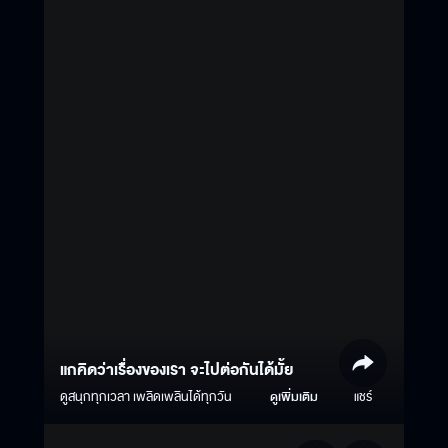
แกคิดว่าเรื่องของเรา จะไปต่อกันได้มั้ย
ดูสนุกทุกเวลา เพลิดเพลินได้ทุกวัน
ดูเพิ่มเติม
แชร์