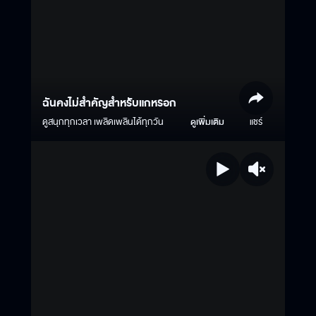
ฉันคงไม่สำคัญสำหรับแกหรอก
ดูสนุกทุกเวลา เพลิดเพลินได้ทุกวัน
ดูเพิ่มเติม
แชร์