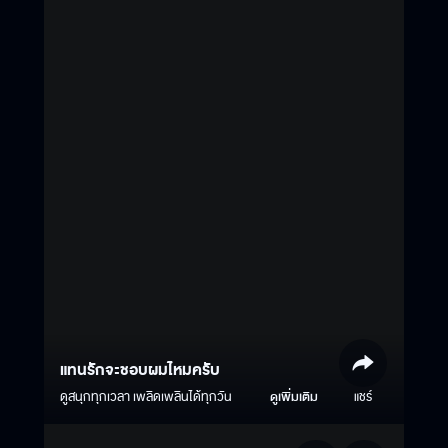
แทนรักจะชอบผมไหมครับ
ดูสนุกทุกเวลา เพลิดเพลินได้ทุกวัน
ดูเพิ่มเติม
แชร์