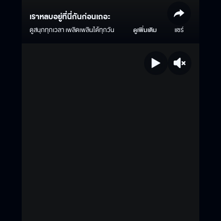
เราหลบอยู่ที่นี่กันก่อนเถอะ
ดูสนุกทุกเวลา เพลิดเพลินได้ทุกวัน
ดูเพิ่มเติม
แชร์