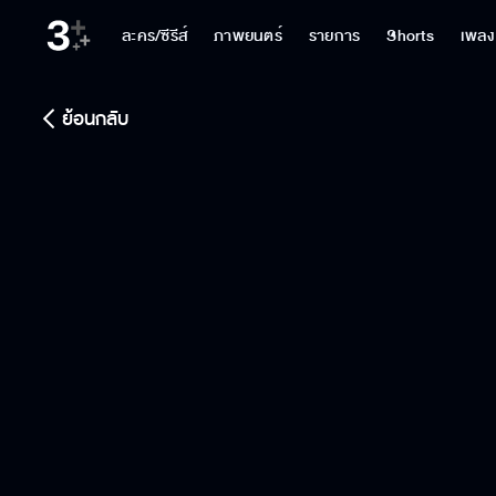
ละคร/ซีรีส์
ภาพยนตร์
รายการ
Shorts
เพลง
ย้อนกลับ