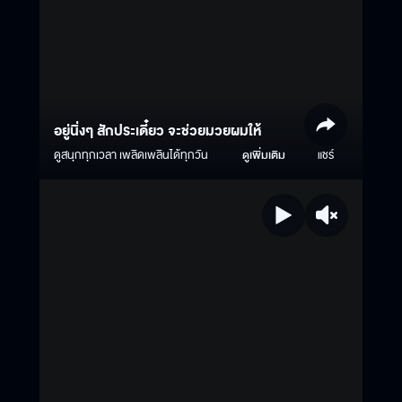
อยู่นิ่งๆ สักประเดี๋ยว จะช่วยมวยผมให้
ดูสนุกทุกเวลา เพลิดเพลินได้ทุกวัน
ดูเพิ่มเติม
แชร์