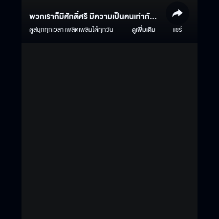
พวกเราก็มีศักดิ์ศรี มีความเป็นคนเท่ากับ
คนอื่น
ดูสนุกทุกเวลา เพลิดเพลินได้ทุกวัน
ดูเพิ่มเติม
แชร์