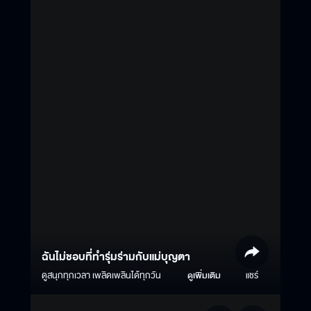
ฉันไม่ชอบที่ทำรุ่มร่ามกับแม่บุญตา
ดูสนุกทุกเวลา เพลิดเพลินได้ทุกวัน
ดูเพิ่มเติม
แชร์