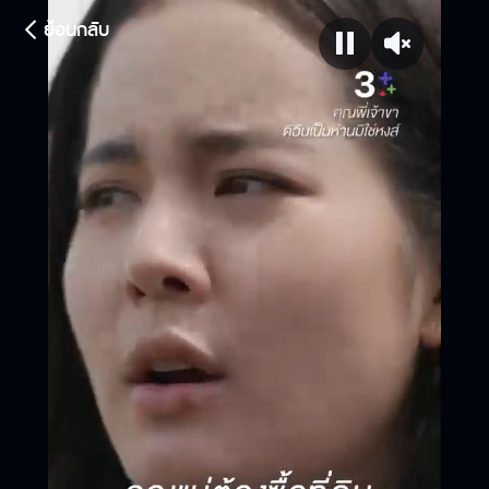
ย้อนกลับ