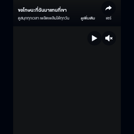
ขอโทษนะที่ฉันมาแทนที่เขา
ดูสนุกทุกเวลา เพลิดเพลินได้ทุกวัน
ดูเพิ่มเติม
แชร์