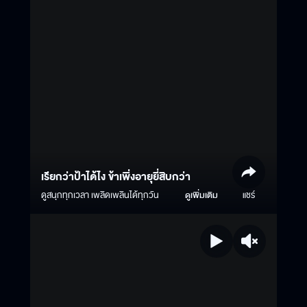
เรียกว่าป้าได้ไง ข้าเพิ่งอายุยี่สิบกว่า
ดูสนุกทุกเวลา เพลิดเพลินได้ทุกวัน
ดูเพิ่มเติม
แชร์