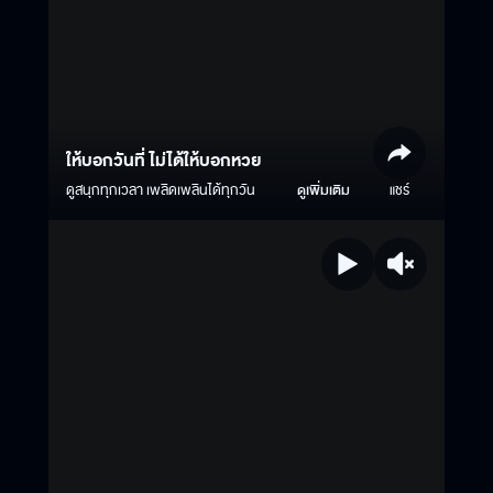
ให้บอกวันที่ ไม่ได้ให้บอกหวย
ดูสนุกทุกเวลา เพลิดเพลินได้ทุกวัน
ดูเพิ่มเติม
แชร์