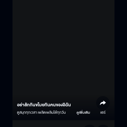
อย่าลักกินขโมยกินคนของอิฉัน
ดูสนุกทุกเวลา เพลิดเพลินได้ทุกวัน
ดูเพิ่มเติม
แชร์