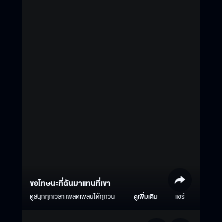
ขอโทษนะที่ฉันมาแทนที่เขา
ดูสนุกทุกเวลา เพลิดเพลินได้ทุกวัน
ดูเพิ่มเติม
แชร์