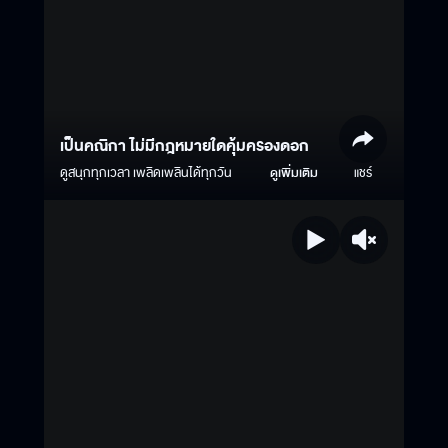
เป็นคณิกา ไม่มีกฎหมายใดคุ้มครองดอก
ดูสนุกทุกเวลา เพลิดเพลินได้ทุกวัน
ดูเพิ่มเติม
แชร์