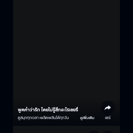
พูดคำว่ารัก โดยไม่รู้สึกอะไรเลยรึ
ดูสนุกทุกเวลา เพลิดเพลินได้ทุกวัน
ดูเพิ่มเติม
แชร์