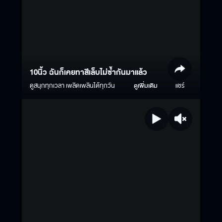
10นิ้ว ฉันก็เคยทาสีเล็บไม่ซ้ำกันมาแล้ว
ดูสนุกทุกเวลา เพลิดเพลินได้ทุกวัน
ดูเพิ่มเติม
แชร์