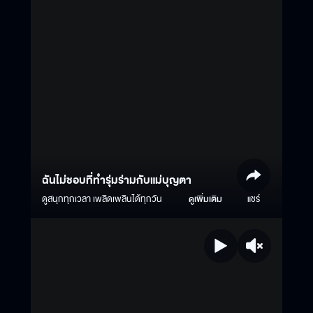
ฉันไม่ชอบที่ทำรุ่มร่ามกับแม่บุญตา
ดูสนุกทุกเวลา เพลิดเพลินได้ทุกวัน
ดูเพิ่มเติม
แชร์