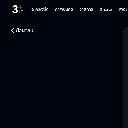
ละคร/ซีรีส์
ภาพยนตร์
รายการ
Shorts
เพลง
ย้อนกลับ