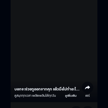
บอกจะช่วยกูออกจากคุก แล้วมึงไปทำอะไร
ในนั้น
ดูสนุกทุกเวลา เพลิดเพลินได้ทุกวัน
ดูเพิ่มเติม
แชร์