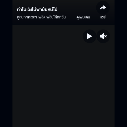
ทำไมเอ็งไม่พามันหนีไป
ดูสนุกทุกเวลา เพลิดเพลินได้ทุกวัน
ดูเพิ่มเติม
แชร์