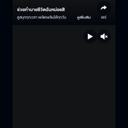
ช่วยทำนายชีวิตฉันหน่อยสิ
ดูสนุกทุกเวลา เพลิดเพลินได้ทุกวัน
ดูเพิ่มเติม
แชร์