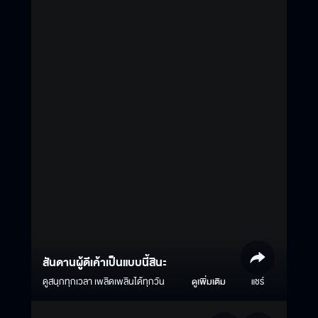
สันดานผู้ดีเค้าเป็นแบบนี้สินะ
ดูสนุกทุกเวลา เพลิดเพลินได้ทุกวัน
ดูเพิ่มเติม
แชร์