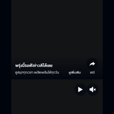
พรุ่งนี้รอฟังข่าวดีได้เลย
ดูสนุกทุกเวลา เพลิดเพลินได้ทุกวัน
ดูเพิ่มเติม
แชร์