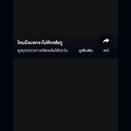
ไหนมึงบอกจะไม่หักหลังกู
ดูสนุกทุกเวลา เพลิดเพลินได้ทุกวัน
ดูเพิ่มเติม
แชร์