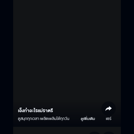
เอ็งทำอะไรแม่ราตรี
ดูสนุกทุกเวลา เพลิดเพลินได้ทุกวัน
ดูเพิ่มเติม
แชร์