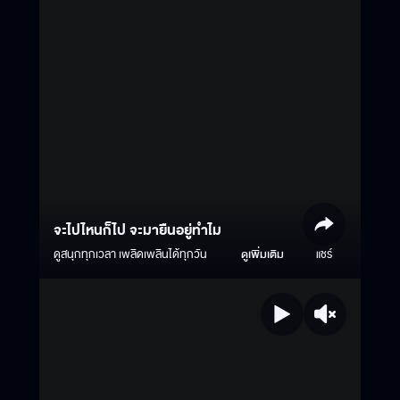
จะไปไหนก็ไป จะมายืนอยู่ทำไม
ดูสนุกทุกเวลา เพลิดเพลินได้ทุกวัน
ดูเพิ่มเติม
แชร์