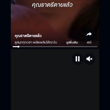
คุณราตรีตายแล้ว
ดูสนุกทุกเวลา เพลิดเพลินได้ทุกวัน
ดูเพิ่มเติม
แชร์