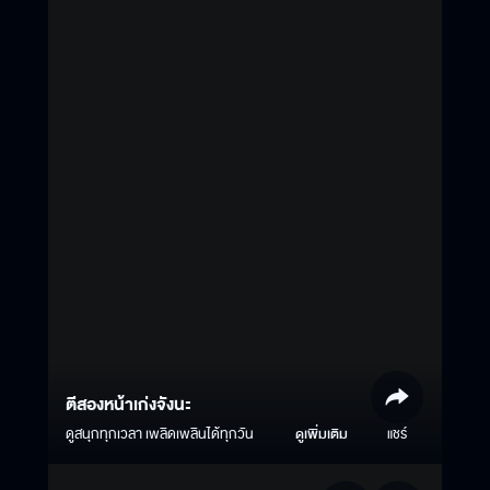
ตีสองหน้าเก่งจังนะ
ดูสนุกทุกเวลา เพลิดเพลินได้ทุกวัน
ดูเพิ่มเติม
แชร์