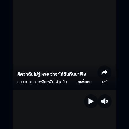
คิดว่าฉันไม่รู้เหรอ ว่าจะให้ฉันกินยาพิษ
ดูสนุกทุกเวลา เพลิดเพลินได้ทุกวัน
ดูเพิ่มเติม
แชร์