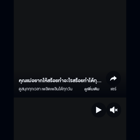
คุณแม่อยากให้สร้อยทำอะไรสร้อยทำได้ทุก
อย่าง
ดูสนุกทุกเวลา เพลิดเพลินได้ทุกวัน
ดูเพิ่มเติม
แชร์