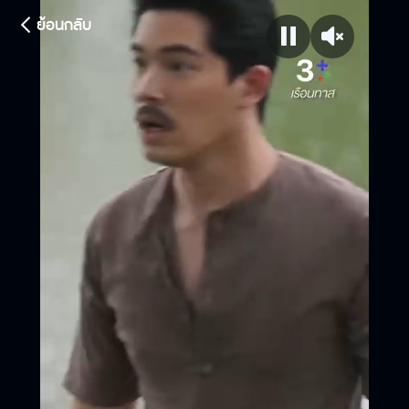
ย้อนกลับ