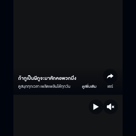
ถ้ากูเป็นผีกูจะมาหักคอพวกมึง
ดูสนุกทุกเวลา เพลิดเพลินได้ทุกวัน
ดูเพิ่มเติม
แชร์