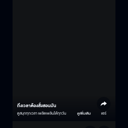
ถึงเวลาต้องสั่งสอนมัน
ดูสนุกทุกเวลา เพลิดเพลินได้ทุกวัน
ดูเพิ่มเติม
แชร์