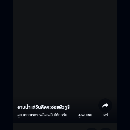
อาบน้ำแต่วันคิดจะอ่อยผัวกูรึ
ดูสนุกทุกเวลา เพลิดเพลินได้ทุกวัน
ดูเพิ่มเติม
แชร์