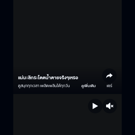
แม่มะลิกระโดดน้ำตายจริงๆเหรอ
ดูสนุกทุกเวลา เพลิดเพลินได้ทุกวัน
ดูเพิ่มเติม
แชร์