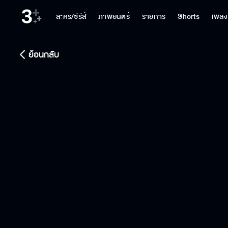
ละคร/ซีรีส์
ภาพยนตร์
รายการ
Shorts
เพลง
ย้อนกลับ