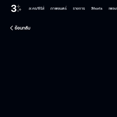
ละคร/ซีรีส์
ภาพยนตร์
รายการ
Shorts
เพลง
ย้อนกลับ