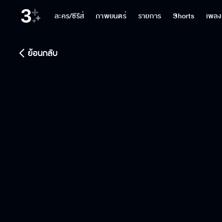
ละคร/ซีรีส์
ภาพยนตร์
รายการ
Shorts
เพลง
ย้อนกลับ