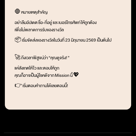
🛑
หมายเหตุสำคัญ
อย่าลืมอัปเดต
ชื่อ-ที่อยู่ และเบอร์โทรศัพท์
ให้ถูกต้อง
เพื่อไม่พลาดการรับของรางวัล
📦
เริ่มจัดส่งของรางวัลในวันที่ 23 มิถุนายน 2569 เป็นต้นไป
🚀
ถึงเวลาพิสูจน์ว่า
“
คุณดูจริง!
”
แค่สังเกตให้ไว และตอบให้ถูก
คุณก็อาจเป็นผู้โชคดีจาก
Mission
นี้
💖
👉
เริ่มตอบคำถามได้เลยตอนนี้!