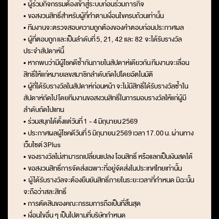
• ผู้ร่วมกิจกรรมต้องเข้าสู่ระบบก่อนร่วมภารกิจ
• ขอสงวนสิทธิ์สำหรับผู้ที่ทำตามเงื่อนไขครบถ้วนเท่านั้น
• ทีมงานจะตรวจสอบความถูกต้องของคำตอบก่อนประกาศผล
• ผู้ที่ตอบถูก
และเป็นลำดับที่
5, 21, 42 และ 82
จะได้รับรางวัล
ประจำสัปดาห์นี้
• หากพบว่ามีผู้โชคดีซ้ำกันภายในสัปดาห์เดียวกัน
ทีมงานจะเลื่อน
สิทธิ์ให้แก่หมายเลขสมาชิกลำดับถัดไปโดยอัตโนมัติ
• ผู้ที่ได้รับรางวัลในสัปดาห์ก่อนหน้า
จะไม่มีสิทธิ์ได้รับรางวัลซ้ำใน
สัปดาห์ถัดไป
โดยทีมงานขอสงวนสิทธิ์ในการมอบรางวัลให้แก่ผู้มี
ลำดับถัดไปแทน
• ร่วมสนุกได้ตั้งแต่วันที่
1 - 4
มิถุนายน 2569
• ประกาศผลผู้โชคดีวันที่
5
มิถุนายน 2569
เวลา
17.00
น.
ผ่านทาง
เว็บไซต์
3Plus
•
ของรางวัลไม่สามารถเปลี่ยนแปลง โอนสิทธิ์ หรือแลกเป็นเงินสดได้
•
ขอสงวนสิทธิ์การจัดส่งเฉพาะที่อยู่จัดส่งในประเทศไทยเท่านั้น
• ผู้
ได้รับรางวัลจะต้องยืนยันสิทธิ์ภายในระยะเวลาที่กำหนด มิฉะนั้น
จะถือว่าสละสิทธิ์
•
การตัดสินของคณะกรรมการถือเป็นที่สิ้นสุด
• เงื่อนไขอื่น ๆ เป็นไปตามที่บริษัทกำหนด