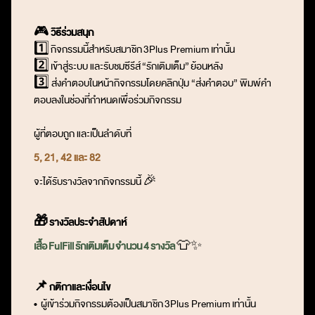
🎮
วิธีร่วมสนุก
1️⃣ กิจกรรมนี้
สำหรับสมาชิก
3Plus Premium
เท่านั้น
2️⃣
เข้าสู่ระบบ และรับชมซีรีส์
“
รักเติมเต็ม
”
ย้อนหลัง
3️⃣ ส่งคำตอบในหน้ากิจกรรมโดยคลิกปุ่ม “ส่งคำตอบ” พิมพ์คำ
ตอบลงในช่องที่กำหนดเพื่อร่วมกิจกรรม
ผู้ที่ตอบถูก และเป็นลำดับที่
5, 21, 42 และ 82
จะได้รับรางวัลจากกิจกรรมนี้
🎉
🎁
รางวัลประจำสัปดาห์
เสื้อ
FulFill
รักเติมเต็ม
จำนวน
4
รางวัล
👕✨
📌
กติกาและเงื่อนไข
• ผู้เข้าร่วมกิจกรรมต้องเป็นสมาชิก
3
Plus Premium
เท่านั้น