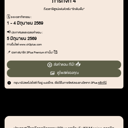
ภารกิจที่ 4
ถึงเวลาพิสูจน์แฟนตัวจริง “รักเติมเต็ม”
🗓️ ระยะเวลากิจกรรม :
1 - 4 มิถุนายน 2569
📢 ประกาศผลและเฉลยคำตอบ :
5 มิถุนายน 2569
ทางเว็บไซต์ www.ch3plus.com
📌 เฉพาะสมาชิก 3Plus Premium เท่านั้น! 🥰
ส่งคำตอบ ทีนี่! 📥
ดูโพสต์ของคุณ
กรุณาอัปเดตโปรไฟล์ ที่อยู่-เบอร์โทร. เพื่อใช้ในการจัดส่งของรางวัลจาก 3Plus
คลิกที่นี่