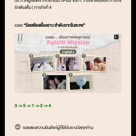
ประกาศผู้โชคดีจากกิจกรรม
3Plus ขอท้า: Fulfill Mission ภารกิจ
รักเติมเต็ม | ภารกิจที่ 4
เฉลย
“ร้อยเรียงเรื่องราว ลำดับฉากในละคร”
3 -> 5 -> 1 -> 2 -> 4
😍
ขอแสดงความยินดีแก่ผู้ที่ได้รับรางวัลทุกท่าน