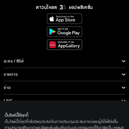
ดาวน์โหลด
แอปพลิเคชั่น
ละคร / ซีรีส์
ละคร/ซีรีส์
รายการ
ซีรีส์นานาชาติ
รายการทั้งหมด
ข่าว
การ์ตูน & เกม
ข่าวทั้งหมด
LIVE
รายการข่าว
ทีวีออนไลน์
เกี่ยวกับเรา
เว็บไซต์นี้ใช้คุกกี้
ข่าวประชาสัมพันธ์
เว็บไซต์นี้ใช้คุกกี้เพื่อวัตถุประสงค์ในการปรับปรุงประสบการณ์ของผู้ใช้ให้ดียิ่งขึ้น
BEC World
ติดตามเราได้ที่
ท่านสามารถศึกษารายละเอียดเพิ่มเติมเกี่ยวกับประเภทของคุกกี้ที่เราจัดเก็บ เหตุผล