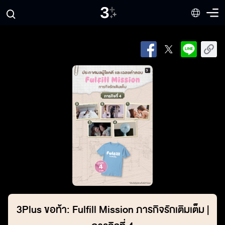
3Plus ขอท้า: Fulfill Mission ภารกิจรักเติมเต็ม |