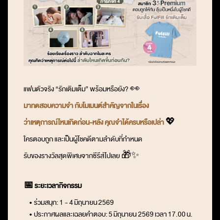
แฟนตัวจริง “รักเติมเต็ม” พร้อมหรือยัง? 👀
มาทดสอบความจำ กับโมเมนต์สำคัญจากในเรื่อง
ว่าเหตุการณ์ไหนเกิดก่อน-หลัง
คุณจำได้ครบหรือเปล่า
💖
ใครตอบถูก และเป็นผู้โชคดีตามลำดับที่กำหนด
รับของรางวัลสุดพิเศษจากซีรีส์ไปเลย 🎁✨
📅
ระยะเวลากิจกรรม
• ร่วมสนุก:
1 - 4
มิถุนายน 2569
• ประกาศผลและเฉลยคำตอบ:
5
มิถุนายน 2569
เวลา
17.00
น.