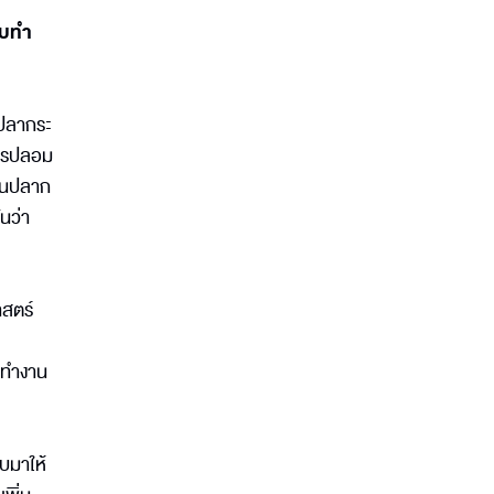
พบทำ
ตปลากระ
หารปลอม
บในปลาก
ันว่า
าสตร์
รทำงาน
ับมาให้