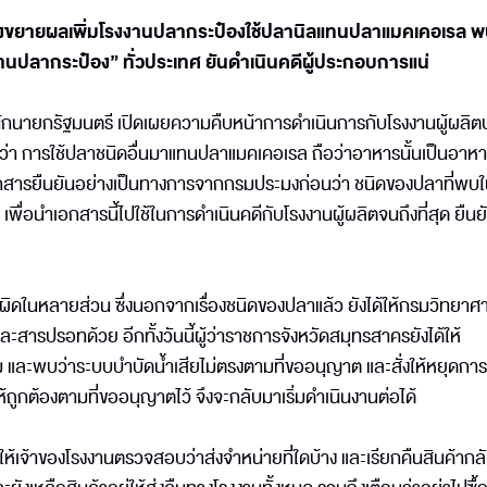
่งขยายผลเพิ่มโรงงานปลากระป๋องใช้ปลานิลแทนปลาแมคเคอเรล 
นปลากระป๋อง” ทั่วประเทศ ยันดำเนินคดีผู้ประกอบการแน่
ักนายกรัฐมนตรี เปิดเผยความคืบหน้าการดำเนินการกับโรงงานผู้ผลิ
บุว่า การใช้ปลาชนิดอื่นมาแทนปลาแมคเคอเรล ถือว่าอาหารนั้นเป็นอา
อกสารยืนยันอย่างเป็นทางการจากกรมประมงก่อนว่า ชนิดของปลาที่พ
พื่อนำเอกสารนี้ไปใช้ในการดำเนินคดีกับโรงงานผู้ผลิตจนถึงที่สุด ยืนย
ิดในหลายส่วน ซึ่งนอกจากเรื่องชนิดของปลาแล้ว ยังได้ให้กรมวิทยาศ
สารปรอทด้วย อีกทั้งวันนี้ผู้ว่าราชการจังหวัดสมุทรสาครยังได้ให้
 และพบว่าระบบบำบัดน้ำเสียไม่ตรงตามที่ขออนุญาต และสั่งให้หยุดกา
้ถูกต้องตามที่ขออนุญาตไว้ จึงจะกลับมาเริ่มดำเนินงานต่อได้
ให้เจ้าของโรงงานตรวจสอบว่าส่งจำหน่ายที่ใดบ้าง และเรียกคืนสินค้ากล