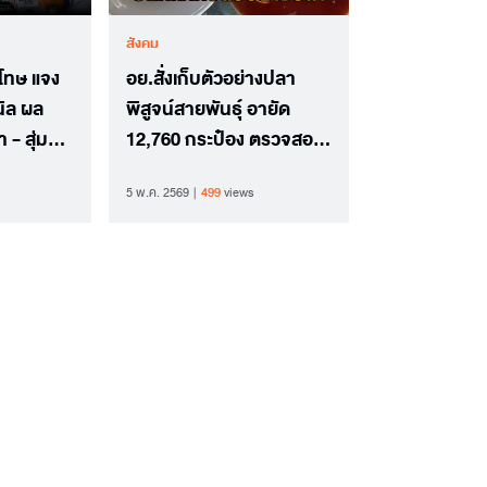
สังคม
โทษ แจง
อย.สั่งเก็บตัวอย่างปลา
ิล ผล
พิสูจน์สายพันธุ์ อายัด
 - สุ่ม
12,760 กระป๋อง ตรวจสอบ
รงปก
โรงงานผลิต
5 พ.ค. 2569
499
views