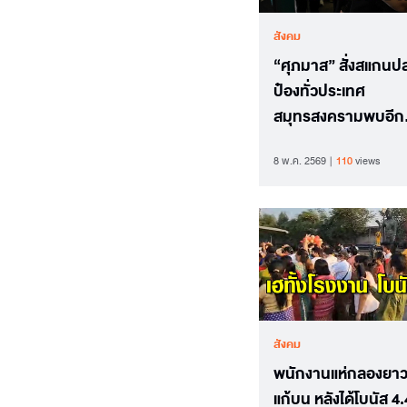
สังคม
“ศุภมาส” สั่งสแกนป
ป๋องทั่วประเทศ
สมุทรสงครามพบอีก
โรงงานยัดไส้
8 พ.ค. 2569
110
views
สังคม
พนักงานแห่กลองยา
แก้บน หลังได้โบนัส 4.