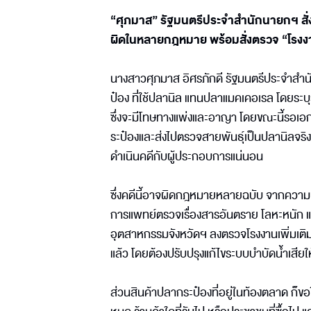
“ศุภมาส” รัฐมนตรีประจำสำนักนายกฯ สั
ผิดในหลายกฎหมาย พร้อมสั่งตรวจ “โรงงา
นางสาวศุภมาส อิศรภักดี รัฐมนตรีประจำสำน
ป๋อง ที่ใช้ปลานิล แทนปลาแมคเคอเรล โดยระ
ซึ่งจะมีโทษทางแพ่งและอาญา โดยขณะนี้รอเ
ระป๋องและส่งไปตรวจสายพันธุ์เป็นปลานิลจริง เ
ดำเนินคดีกับผู้ประกอบการแน่นอน
ซึ่งคดีนี้อาจผิดกฎหมายหลายฉบับ จากความผ
การแพทย์ตรวจเรื่องสารอันตราย โลหะหนัก และ
อุตสาหกรรมจังหวัดฯ ลงตรวจโรงงานเพิ่มเติม
แล้ว โดยต้องปรับปรุงแก้ไขระบบบำบัดน้ำเสียให
ส่วนสินค้าปลากระป๋องที่อยู่ในท้องตลาด ก็ขอ