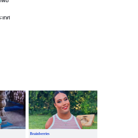
เพิ่ม
ระเทศ