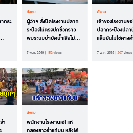
สังคม
สังคม
ลากระ
ผู้ว่าฯ สั่งปิดโรงงานปลาก
เจ้าของโรงงานขอ
ระป๋องไม่ตรงปกชั่วคราว
ปลากระป๋องปลาน
พบระบบบำบัดน้ำเสียไม่
แล็บยันไม่ใช่คางดำ
ผ่านมาตรฐาน
ยี่ห้ออื่น เจอไม่ต
7 พ.ค. 2569
152
views
7 พ.ค. 2569
207
views
สังคม
วรำ
พนักงานโรงงานเฮ! แห่
4
กลองยาวรำแก้บน หลังได้