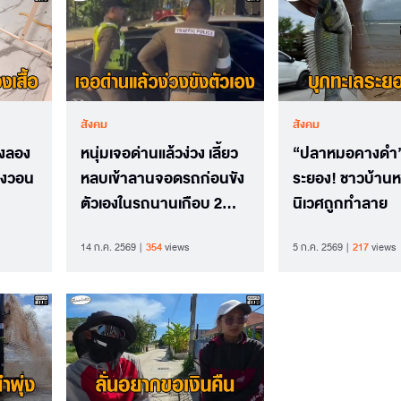
สังคม
สังคม
องลอง
หนุ่มเจอด่านแล้วง่วง เลี้ยว
“ปลาหมอคางดำ”
ฉางวอน
หลบเข้าลานจอดรถก่อนขัง
ระยอง! ชาวบ้านห
ตัวเองในรถนานเกือบ 2
นิเวศถูกทำลาย
ชั่วโมง
14 ก.ค. 2569
354
views
5 ก.ค. 2569
217
views