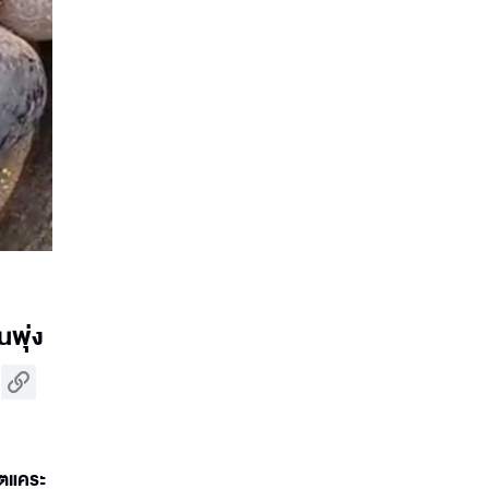
นพุ่ง
ิตแคระ