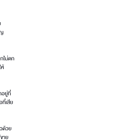
ง
ิญ
ูกไม่ดก
ห้
ยู่ที่
ที่เสีย
าวด้วย
์ขาย