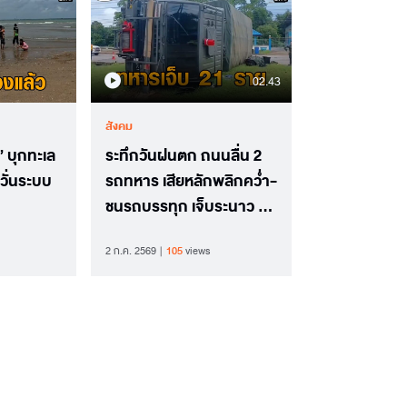
02.43
สังคม
 บุกทะเล
ระทึกวันฝนตก ถนนลื่น 2
วั่นระบบ
รถทหาร เสียหลักพลิกคว่ำ-
ชนรถบรรทุก เจ็บระนาว 21
ราย
2 ก.ค. 2569
105
views