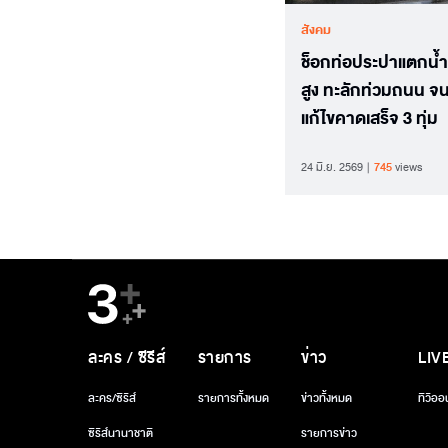
สังคม
ช็อกท่อประปาแตกน้ำ
สูง ทะลักท่วมถนน จน
แก้ไขคาดเสร็จ 3 ทุ่ม
24 มิ.ย. 2569
745
views
ละคร / ซีรีส์
รายการ
ข่าว
LIV
ละคร/ซีรีส์
รายการทั้งหมด
ข่าวทั้งหมด
ทีวีออ
ซีรีส์นานาชาติ
รายการข่าว