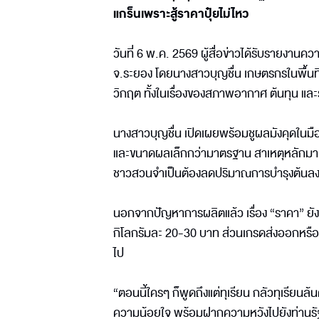
แกร็นเพราะสู้ราคาปุ๋ยไม่ไหว
วันที่ 6 พ.ค. 2569 ผู้สื่อข่าวได้รับรายงา
จ.ระยอง โดยนางสาวบุญชื่น เกษตรกรในพื้น
วิกฤต ทั้งในเรื่องของสภาพอากาศ ต้นทุน และ
นางสาวบุญชื่น เปิดเผยพร้อมชูผลมังคุดในมือให
และขนาดผลเล็กกว่ามาตรฐาน สาเหตุหลักมาจาก
ชาวสวนจำเป็นต้องลดปริมาณการบำรุงต้นลงต
นอกจากปัญหาการผลิตแล้ว เรื่อง “ราคา” ยังเป็
กิโลกรัมละ 20-30 บาท ส่วนเกรดส่งออกหรือผิวม
ไป
“ตอนนี้ใครๆ ก็พูดถึงแต่ทุเรียน กลัวทุเรียน
ความน้อยใจ พร้อมฝากความหวังไปยังท่านรัฐ