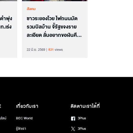
สังคม
ดำพุ่ง
ชาวระยองโวย ไฟถนนมัด
ท.เร่ง
รวมบิลบ้าน จี้รัฐแจงราย
ละเอียด ลั่นอยากขอเงินคืน
รู้สึกเหมือนถูกปล้น
22 มิ.ย. 2569
831
views
E
เกี่ยวกับเรา
ติดตามเราได้ที่
นไลน์
BEC World
3Plus
รู้จักเรา
3Plus