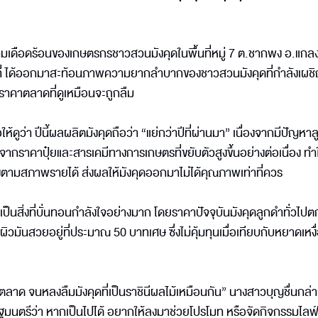
นความเดือดร้อนของเกษตรกรชาวสวนมังคุดในพื้นที่หมู่ 7 ต.ชากพง อ.แกล
ที่ ได้ออกมาสะท้อนภาพความยากลำบากของชาวสวนมังคุดที่กำลังเผช
ราคาตลาดที่ดูเหมือนจะถูกลืม
้ดูว่า ปีนี้ผลผลิตมังคุดถือว่า “แย่กว่าปีที่ผ่านมา” เนื่องจากมีปัญหาล
ราคาปุ๋ยและสารเคมีทางการเกษตรที่ขยับตัวสูงขึ้นอย่างต่อเนื่อง ทำใ
ามสภาพรายได้ ส่งผลให้มังคุดออกมาไม่ได้คุณภาพเท่าที่ควร
นสิ่งที่บั่นทอนกำลังใจอย่างมาก โดยราคาปัจจุบันมังคุดลูกดำทั่วไปตกอ
ันสวยอยู่ที่ประมาณ 50 บาทเศษ ซึ่งไม่คุ้มทุนเมื่อเทียบกับหยาดเหงื่อ
ล้นตลาด จนหลงลืมมังคุดที่เป็นราชินีผลไม้เหมือนกัน” นางสาวบุญชื่นกล่
มนตรีว่า หากเป็นไปได้ อยากให้ลงมาช่วยโปรโมท หรือจัดกิจกรรมไลฟ