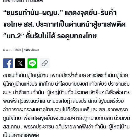
เลือกตั้งและการเมือง
“ชมรมกำนัน-ผญบ.” แสดงจุดยืน-รับคำ
ขอโทษ สส. ประกาศเป็นด่านหน้าสู้ยาเสพติด
“มท.2” ลั่นรับไม่ได้ รอดูบทลงโทษ
6 พ.ค. 2569
108
views
ชมรมกำนัน ผู้ใหญ่บ้าน แพทย์ประจำตำบล สารวัตรกำนัน ผู้ช่วย
ผู้ใหญ่บ้านแห่งประเทศไทย นำโดยนายยงยศ แก้วเขียว ประธานชม
รมฯ นำตัวแทนกำนัน-ผู้ใหญ่บ้านทั่วประเทศ เข้ายื่นหนังสือต่อนาย
พลพีร์ สุวรรณฉวี และนายวรศิษฎ์ เลียงประสิทธิ์ รัฐมนตรีช่วย
ว่าการกระทรวงมหาดไทย รวมไปถึงรัฐมนตรี และ สส. จากพรรค
ภูมิใจไทย เพื่อแสดงจุดยืนของชมรมฯ หลังถูกนายภัณฑิล น่วมเจิม
สส.กทม . พรรคประชาชน อภิปรายพาดพิงว่า กำนัน-ผู้ใหญ่บ้าน
เป็นผู้ค้ายาเสพติด