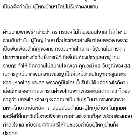
เป็นอดีตกำนัน-ผู้ใหญ่บ้านฯ โดยไม่รับค่าตอบแทน
ด้านนายพลพีร์ กล่าวว่า กระทรวงฯ ไม่ได้นิ่งนอนใจ และได้ทำงาน
ร่วมกับกำนัน-ผู้ใหญ่บ้านฯ ทั่วประเทศอย่างดีมาโดยตลอด เพราะ
เป็นฟันเฟืองสำคัญของกระทรวงมหาดไทย และรัฐบาลในการดูแล
ประชาชนอย่างทั่วถึง ซึ่งกรณีที่เกิดขึ้นในห้องประชุมสภาผู้แทน
ราษฎร ทำให้เกิดความไม่สบายใจ เพราะคุณวุฒิ และวัยวุฒิของ สส.
ในการดูหมิ่นเจ้าพนักงานของรัฐ เป็นสิ่งหนึ่งที่ตนในฐานะรัฐมนตรี
ช่วยมหาดไทย และสส.พรรคภูมิใจไทยนั้นรับไม่ได้ แต่อย่างไรก็ตาม
เมื่อมีการ ออกแถลงการณ์คำขอโทษจากพรรคต้นสังกัดแล้ว ก็ต้อง
รอดูว่า บทลงโทษต่าง ๆ จะออกมาเป็นเช่นไร ในนามของกระทรวง
มหาดไทย เรายืนหยัด และสนับสนุนกำนัน-ผู้ใหญ่บ้านฯ ในทุกมิติ
และสิ่งที่ยื่นมาวันนี้เราจะพิจารณาอย่างเร่งด่วนที่สุด พร้อมต้องมอบ
กำลังใจ และเกียรติยศศักดิ์ศรีให้กับชมรมกำนันผู้ใหญ่บ้านทั้ง
ประเทศ