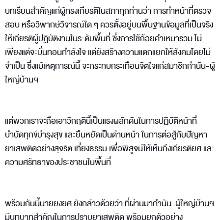
บทเรียนสำคัญแก่ผู้ทรงเกียรติในสภาทุกท่านว่า การทำหน้าที่ตรวจ
สอบ หรือวิพากษ์วิจารณ์ใด ๆ ควรตั้งอยู่บนพื้นฐานข้อมูลที่เป็นจริง
ให้เกียรติผู้ปฏิบัติงานในระดับพื้นที่ ซึ่งการใช้ถ้อยคำเหมารวม ไม่
เพียงแต่จะบั่นทอนกำลังใจ แต่ยังสร้างความแตกแยกให้สังคมโดยไม่
จำเป็น ซึ่งแม้เหตุการณ์นี้ จะกระทบกระเทือนจิตใจแก่สมาชิกกำนัน-ผู้
ใหญ่บ้านฯ
แต่พวกเราจะถือเอาวิกฤตินี้เป็นแรงผลักดันในการปฏิบัติหน้าที่
บำบัดทุกข์บำรุงสุข และยืนหยัดเป็นด่านหน้า ในการต่อสู้กับปัญหา
ยาเสพติดอย่างสุจริต เที่ยงธรรม เพื่อพิสูจน์ให้เห็นถึงเกียรติยศ และ
ความศรัทธาของประชาชนในพื้นที่
พร้อมกันนี้นายยงยศ ยังกล่าวด้วยว่า ที่ผ่านมากำนัน-ผู้ใหญ่บ้านฯ
มีบทบาทสำคัญในการปราบยาเสพติด พร้อมยกตัวอย่าง