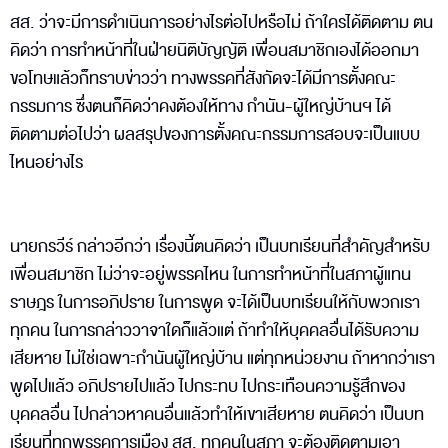
สส. ว่าจะมีการดำเนินการอย่างไรต่อไปหรือไม่ ถ้าใครได้ติดตาม ตน
คิดว่า การทำหน้าที่ในฝ่ายนิติบัญญัติ เพื่อนสมาชิกเองได้ออกมา
ขอโทษแล้วก็ทราบข่าวว่า ทางพรรคที่สังกัดจะได้มีการตั้งคณะ
กรรมการ ซึ่งตนก็คิดว่าคงต้องให้ทาง กำนัน-ผู้ใหญ่บ้านฯ ได้
ติดตามต่อไปว่า ผลสรุปของการตั้งคณะกรรมการสอบจะเป็นแบบ
ไหนอย่างไร
นายกรวีร์ กล่าวอีกว่า เรื่องนี้ตนคิดว่า เป็นบทเรียนที่สำคัญสำหรับ
เพื่อนสมาชิก ไม่ว่าจะอยู่พรรคไหน ในการทำหน้าที่ในสภาผู้แทน
ราษฎร ในการอภิปราย ในการพูด จะได้เป็นบทเรียนให้กับพวกเรา
ทุกคน ในการกล่าววาจาใดก็แล้วแต่ ถ้าทำให้บุคคลอื่นได้รับความ
เสียหาย ไม่ใช่เฉพาะกำนันผู้ใหญ่บ้าน แต่ทุกหน่วยงาน ถ้าหากว่าเรา
พูดไปแล้ว อภิปรายไปแล้ว ไปกระทบ ไปกระเทือนความรู้สึกของ
บุคคลอื่น ไปกล่าวหาคนอื่นแล้วทำให้เขาเสียหาย ตนคิดว่า เป็นบท
เรียนที่ทุกพรรคการเมือง สส. ทุกคนในสภา จะต้องติดตามเอา