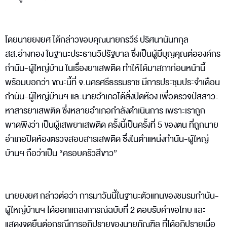
โดยนายยงยศ ได้กล่าวขอบคุณนายกรวีร์ ปริศนานันทกุล
สส.อ่างทอง ในฐานะประธานวิปรัฐบาล ซึ่งเป็นผู้มีบุญคุณต่อองค์กร
กำนัน-ผู้ใหญ่บ้าน ในเรื่องยาเสพติด ทำให้ได้มาสภาก่อนหน้านี้
พร้อมบอกว่า ขณะนี้ที่ จ.นครศรีธรรมราช มีการประชุมประจำเดือน
กำนัน-ผู้ใหญ่บ้านฯ และนายอำเภอได้สั่งปิดห้อง เพื่อตรวจปัสสาวะ
หาสารยาเสพติด ซึ่งหลายอำเภอกำลังดำเนินการ เพราะเราถูก
พาดพิงว่า เป็นผู้เสพยาเสพติด ครั้งนี้เป็นครั้งที่ 5 ของตน ที่ถูกนาย
อำเภอปิดห้องตรวจสอบสารเสพติด ซึ่งในตำแหน่งกำนัน-ผู้ใหญ่
บ้านฯ ถือว่าเป็น “ครอบครัวสีขาว”
นายยงยศ กล่าวต่อว่า การมาวันนี้ในฐานะตัวแทนของชมรมกำนัน-
ผู้ใหญ่บ้านฯ ได้ออกแถลงการณ์ฉบับที่ 2 ตอบรับคำขอโทษ และ
แสดงจุดยืนต่อกรณีการอภิปรายของนายภัณฑิล ที่ได้อภิปรายเมื่อ