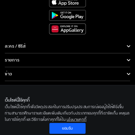
ละคร / ซีรีส์
ละคร/ซีรีส์
รายการ
ซีรีส์นานาชาติ
รายการทั้งหมด
ข่าว
การ์ตูน & เกม
ข่าวทั้งหมด
LIVE
รายการข่าว
ทีวีออนไลน์
เว็บไซต์นี้ใช้คุกกี้
เกี่ยวกับเรา
เว็บไซต์นี้ใช้คุกกี้เพื่อวัตถุประสงค์ในการปรับปรุงประสบการณ์ของผู้ใช้ให้ดียิ่งขึ้น
ข่าวประชาสัมพันธ์
BEC World
ท่านสามารถศึกษารายละเอียดเพิ่มเติมเกี่ยวกับประเภทของคุกกี้ที่เราจัดเก็บ เหตุผล
ติดตามเราได้ที่
ในการใช้คุกกี้ และวิธีการตั้งค่าคุกกี้ได้ใน
นโยบายคุกกี้
รู้จักเรา
ยอมรับ
© 2020 Bangkok Entertainment Co.,Ltd. All Rights Reserved.