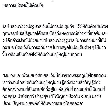
เหตุการณ์ตรงนี้ไปเตือนใจ
และในส่วนของวิปรัฐบาล วันนี้มีการประชุมก็จะแจ้งให้กับตัวแทนของ
ทุกพรรคในวิปรัฐบาลได้ทราบ ได้รู้ถึงเหตุการณ์ต่าง ๆ ที่เกิดขึ้น และ
จะได้กล่าวฝากไปยังสมาชิกในส่วนของรัฐบาล ในการทำหน้าที่ให้มี
ความระมัดระวังในการอภิปราย ในการพูดในประเด็นต่าง ๆ ให้มาก
ขึ้น พร้อมเป็นกำลังใจให้กับกำนันผู้ใหญ่บ้านทุกคน
"ผมเอง และเพื่อนสมาชิก สส. วันนี้ที่มาจากพรรคภูมิใจไทยทุกคน
เราทำงานใกล้ชิดกับกำนันผู้ใหญ่บ้าน รู้ดีถึงความสำคัญ รู้ดีถึง
ศักดิ์ศรีของคนที่เป็นราชสีห์ที่อยู่ในแต่ละพื้นที่ ท่านเหล่านี้เป็นคนที่
คอยดูแล บำบัดทุกข์ บำรุงสุข แก้ไขปัญหา ป้องกัน จับกุม ปราบ
ปราม ปัญหายาเสพติดให้กับพวกเรามาโดยตลอด"