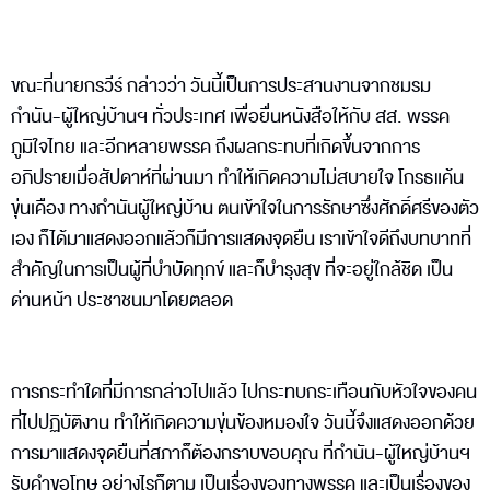
ขณะที่นายกรวีร์ กล่าวว่า วันนี้เป็นการประสานงานจากชมรม
กำนัน-ผู้ใหญ่บ้านฯ ทั่วประเทศ เพื่อยื่นหนังสือให้กับ สส. พรรค
ภูมิใจไทย และอีกหลายพรรค ถึงผลกระทบที่เกิดขึ้นจากการ
อภิปรายเมื่อสัปดาห์ที่ผ่านมา ทำให้เกิดความไม่สบายใจ โกรธแค้น
ขุ่นเคือง ทางกำนันผู้ใหญ่บ้าน ตนเข้าใจในการรักษาซึ่งศักดิ์ศรีของตัว
เอง ก็ได้มาแสดงออกแล้วก็มีการแสดงจุดยืน เราเข้าใจดีถึงบทบาทที่
สำคัญในการเป็นผู้ที่บำบัดทุกข์ และก็บำรุงสุข ที่จะอยู่ใกล้ชิด เป็น
ด่านหน้า ประชาชนมาโดยตลอด
การกระทำใดที่มีการกล่าวไปแล้ว ไปกระทบกระเทือนกับหัวใจของคน
ที่ไปปฏิบัติงาน ทำให้เกิดความขุ่นข้องหมองใจ วันนี้จึงแสดงออกด้วย
การมาแสดงจุดยืนที่สภาก็ต้องกราบขอบคุณ ที่กำนัน-ผู้ใหญ่บ้านฯ
รับคำขอโทษ อย่างไรก็ตาม เป็นเรื่องของทางพรรค และเป็นเรื่องของ