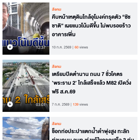
สังคม
คืบหน้าเหตุดินใกล้อุโมงค์ทรุดตัว “ชัช
ชาติ” เผยแนวโน้มดีขึ้น ไม่พบรอยร้าว
อาคารเพิ่ม
12.37
10 ก.ค. 2569
60
views
สังคม
เตรียมปิดตำนาน ถนน 7 ชั่วโคตร
'พระราม 2' ใกล้เสร็จแล้ว M82 เปิดวิ่ง
ฟรี ส.ค.69
03.07
7 ก.ค. 2569
139
views
สังคม
ช็อกท่อประปาแตกน้ำดำพุ่งสูง ทะลัก