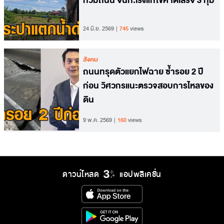
ท่วมถนน จนท.เร่งแก้ไขคาดเสร็จ 3 ทุ่ม
24 มิ.ย. 2569
745
views
สังคม
ถนนทรุดตัวแยกไฟฉาย ซ้ำรอย 2 ปี
ก่อน วิศวกรแนะตรวจสอบการไหลของ
ดิน
9 พ.ค. 2569
160
views
ดาวน์โหลด
แอปพลิเคชั่น